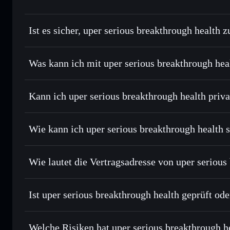
Ist es sicher, uper serious breakthrough health 
uper serious breakthrough health
Was kann ich mit uper serious breakthrough hea
uper serious breakthrough health
Solflare-Wallet
Kann ich uper serious breakthrough health priv
Sofort tauschen
– handle TGPTB gegen SOL, USDC oder T
Order Routing zum bestmöglichen Kurs
Privacy Aggregato
Limit-Orders setzen
– automatisiere Trades zu deinem Zi
Wie kann ich uper serious breakthrough health 
Durchschnittskosteneffekt nutzen
– Schritt für Schritt p
uper serious breakthrough health
Privat senden
– übertrage TGPTB, ohne Wallets öffentlich z
Solflare
Solflare
Privacy Aggregators
Wie lautet die Vertragsadresse von uper serious
In Echtzeit verfolgen
– überwache Kurs, Volumen, Marktk
Priv
uper serious break
Sicher verwahren
– halte TGPTB in einer nicht verwahrend
CSVYJm2uHn4ox9vMhgiPHz1tkxhEYQ1AcGvfuFDW
Ist uper serious breakthrough health geprüft oder
kontrollierst
Wallet
TGPTB
uper serious breakthrough health
Welche Risiken hat uper serious breakthrough h