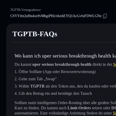
TGPTB-Vertragsadresse
CSVYJm2uHn4ox9vMhgiPHz1tkxhEYQ1AcGvfuFDWLGNz
TGPTB-FAQs
Wo kann ich uper serious breakthrough health k
Du kannst
uper serious breakthrough health
direkt in der
S
Öffne Solflare (App oder Browsererweiterung)
Gehe zum Tab „Swap“
Wähle
TGPTB
als den Token aus, den du kaufen oder ver
Gib den Betrag ein und bestätige den Tausch
Solflare nutzt intelligentes Order-Routing über alle großen
Kurs zu finden. Du kannst auch
Limit-Orders
setzen oder
D
automatisieren. Eine vollständige Anleitung findest du unter
S