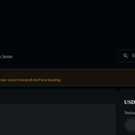
T
 heute
your own research before buying.
USD
Verka