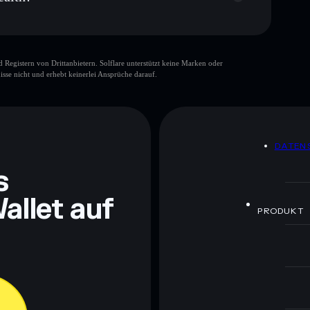
gistern von Drittanbietern. Solflare unterstützt keine Marken oder
isse nicht und erhebt keinerlei Ansprüche darauf.
ch Bildungszwecken und stellen keine Finanzberatung
rugcheck.xyz.
DATEN
s
allet auf
PRODUKT