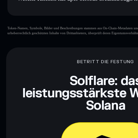
Hauptrisiken für uper serious breakthrough health:
Token-Namen, Symbole, Bilder und Beschreibungen stammen aus On-Chain-Metadaten und Re
uper serious breakthrough health
veränderbar
urheberrechtlich geschützten Inhalte von Drittanbietern, überprüft deren Eigentumsverhältn
Haftungsausschluss: Diese Informationen dienen ausschließli
dar. Recherchiere stets eigenständig. Daten bereitgestellt von 
BETRITT DIE FESTUNG
Solflare: da
leistungsstärkste W
Solana