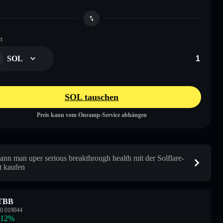
n
SOL
SOL tauschen
Preis kann vom Onramp-Service abhängen
ann man uper serious breakthrough health mit der Solflare-
t kaufen
TBB
0.019044
.12
%