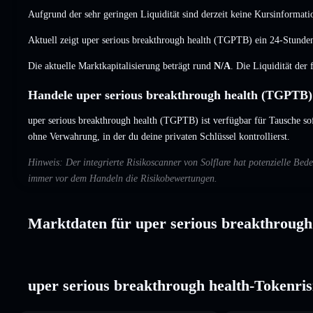
Aufgrund der sehr geringen Liquidität sind derzeit keine Kursinformati
Aktuell zeigt uper serious breakthrough health (TGPTB) ein 24-Stun
Die aktuelle Marktkapitalisierung beträgt rund
N/A
. Die Liquidität der
Handele uper serious breakthrough health (TGPTB) 
uper serious breakthrough health (TGPTB) ist verfügbar für Tausche so
ohne Verwahrung, in der du deine privaten Schlüssel kontrollierst.
Hinweis: Der integrierte Risikoscanner von Solflare hat potenzielle Bed
immer vor dem Handeln die Risikobewertungen.
Marktdaten für uper serious breakthrough
uper serious breakthrough health-Tokenris