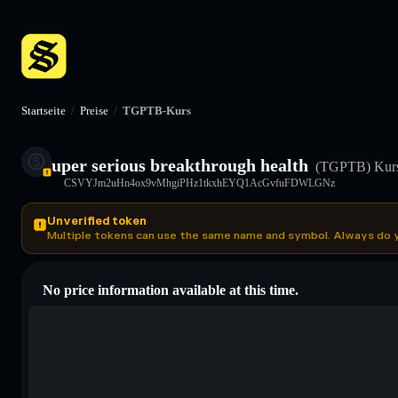
Startseite
/
Preise
/
TGPTB-Kurs
uper serious breakthrough health
(TGPTB)
Kurs
CSVYJm2uHn4ox9vMhgiPHz1tkxhEYQ1AcGvfuFDWLGNz
Unverified token
Multiple tokens can use the same name and symbol. Always do 
No price information available at this time.