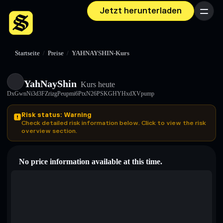
Jetzt herunterladen
Menü
Startseite
/
Preise
/
YAHNAYSHIN-Kurs
YahNayShin
Kurs heute
DxGwnNi3d3FZrizgPeupmi6PtxN26PSKGHYHxdXVpump
Risk status: Warning
Check detailed risk information below. Click to view the risk
overview section.
No price information available at this time.