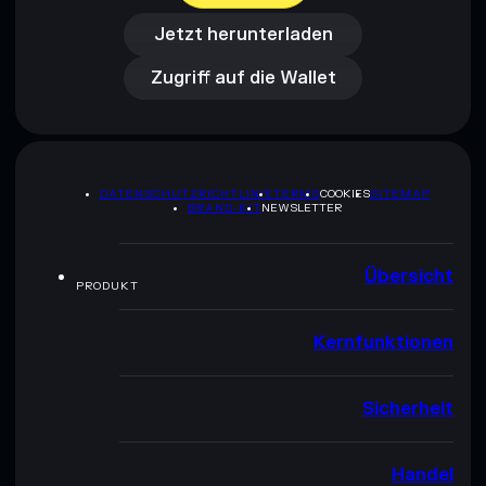
Zugriff auf die Wallet
Jetzt herunterladen
Zugriff auf die Wallet
DATENSCHUTZRICHTLINIE
TERMS
COOKIES
SITEMAP
BRAND-KIT
NEWSLETTER
Übersicht
PRODUKT
Kernfunktionen
Sicherheit
Handel