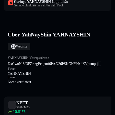
Geringe YAHNAYSHIN-Liquidität
Geringe Liquidität im YahNayShin-Pool.
Über YahNayShin YAHNAYSHIN
Website
YAHNAYSHIN-Vertragsadresse
DxGwnNi3d3FZrizgPeupmi6PtxN26PSKGHYHxdXVpump
Ticker
YAHNAYSHIN
Status
Nicht verifiziert
NEET
$
0.023925
16.81
%