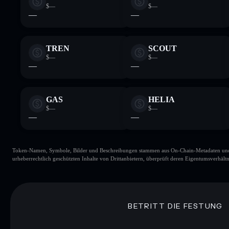
$—
$—
—
—
TREN
SCOUT
$—
$—
—
—
GAS
HELIA
$—
$—
—
—
Token-Namen, Symbole, Bilder und Beschreibungen stammen aus On-Chain-Metadaten und Re
urheberrechtlich geschützten Inhalte von Drittanbietern, überprüft deren Eigentumsverhältn
BETRITT DIE FESTUNG