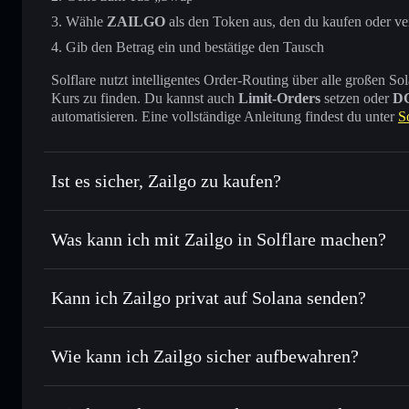
Wähle
ZAILGO
als den Token aus, den du kaufen oder v
Gib den Betrag ein und bestätige den Tausch
Solflare nutzt intelligentes Order-Routing über alle großen
Kurs zu finden. Du kannst auch
Limit-Orders
setzen oder
D
automatisieren. Eine vollständige Anleitung findest du unter
S
Ist es sicher, Zailgo zu kaufen?
Zailgo
verifizierter Token
Was kann ich mit Zailgo in Solflare machen?
Zailgo
Solflare-Wallet
Kann ich Zailgo privat auf Solana senden?
Sofort tauschen
– handle ZAILGO gegen SOL, USDC oder 
Order Routing zum bestmöglichen Kurs
Solflare-Wallet
Privacy Aggrega
Limit-Orders setzen
– automatisiere Trades zu deinem Zi
Wie kann ich Zailgo sicher aufbewahren?
Durchschnittskosteneffekt nutzen
– Schritt für Schritt p
Zailgo
nicht 
Privat senden
– übertrage ZAILGO, ohne Wallets öffentlich 
Privacy Aggregators