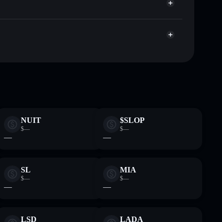
apitalisierung und Liquidität von ZAILGO
den Wallet, in der du deine privaten Schlüssel
ump
Solflare-
NUIT
$SLOP
$—
$—
—
—
SL
MIA
$—
$—
—
—
LSD
LADA