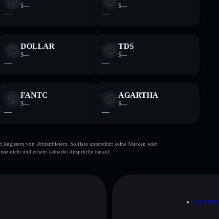
$—
$—
—
—
DOLLAR
TDS
$—
$—
—
—
FANTC
AGARTHA
$—
$—
—
—
gistern von Drittanbietern. Solflare unterstützt keine Marken oder
isse nicht und erhebt keinerlei Ansprüche darauf.
DATEN