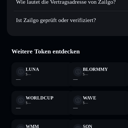
Wie lautet die Vertragsadresse von Zailgo?
In Echtzeit verfolgen
– überwache Kurs, Volumen, Marktk
Privacy Aggregator
Zailgo
Sicher verwahren
– halte ZAILGO in einer nicht verwahren
GorvUUSkJGSzJUebM5W6berUkZ5pG8nmnn7tmk74p
Ist Zailgo geprüft oder verifiziert?
kontrollierst
Wallet
ZAILGO
Zailgo
verifiziert
Weitere Token entdecken
LUNA
BLORMMY
$—
$—
—
—
WORLDCUP
WAVE
$—
$—
—
—
WMM
SON