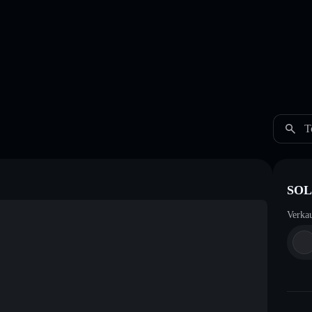
T
SOL
Verka