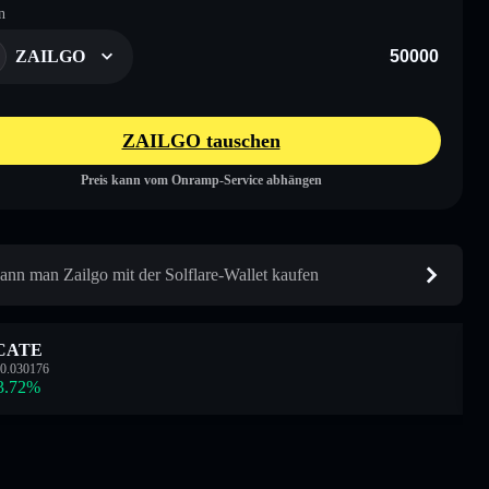
n
ZAILGO
ZAILGO tauschen
Preis kann vom Onramp-Service abhängen
ann man Zailgo mit der Solflare-Wallet kaufen
CATE
0.030176
3.72
%