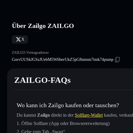
Über Zailgo ZAILGO
X
ZAILGO-Vertragsadresse
GorvUUSkJGSzJUebM5W6berUkZ5pG8nmnn7tmk74pump
ZAILGO-FAQs
Wo kann ich Zailgo kaufen oder tauschen?
Du kannst
Zailgo
direkt in der
Solflare-Wallet
kaufen, verkauf
Öffne Solflare (App oder Browsererweiterung)
Gehe zum Tab „Swap“