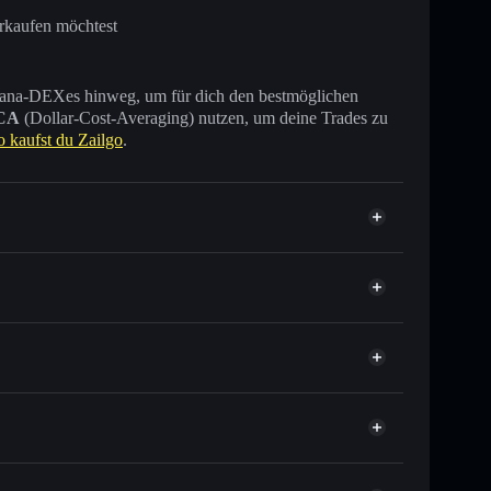
erkaufen möchtest
 Solana-DEXes hinweg, um für dich den bestmöglichen
CA
(Dollar-Cost-Averaging) nutzen, um deine Trades zu
o kaufst du Zailgo
.
Tausende anderer Solana-Tokens mit intelligentem
tor
Zailgo
elkurs für ZAILGO
er Durchschnittskosteneffekt in ZAILGO einsteigen
verwahrenden Wallet
Solflare
zu verknüpfen, mithilfe des in Solflare integrierten