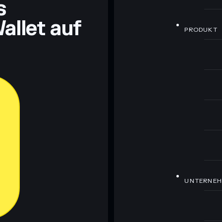
s
allet auf
PRODUKT
UNTERNE