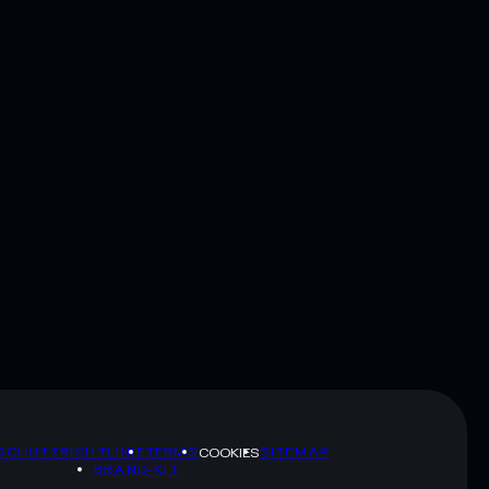
SCHUTZRICHTLINIE
TERMS
SITEMAP
COOKIES
BRAND-KIT