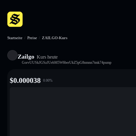
Startseite
/
Preise
/
ZAILGO-Kurs
Zailgo
Kurs heute
GorvUUSkJGSzJUebM5W6berUkZ5pG8nmnn7tmk74pump
$
0.000038
0.00
%