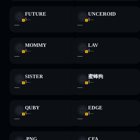
FUTURE
UNCEROID
$—
$—
—
—
MOMMY
LAV
$—
$—
—
—
SISTER
蜜蜂狗
$—
$—
—
—
QUBY
EDGE
$—
$—
—
—
.PNG
CFA