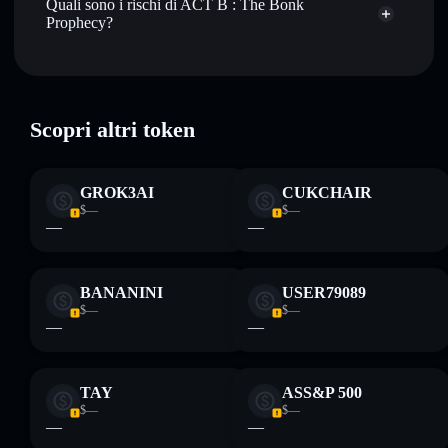
Quali sono i rischi di ACT B : The Bonk
Prophecy?
Rischi principali di ACT B : The Bonk Prophecy:
Scopri altri token
Disclaimer: Queste informazioni hanno esclusivamente scopi
formativi e non costituiscono una consulenza finanziaria.
GROK3AI
CUKCHAIR
Informati sempre autonomamente. Dati forniti da
$—
$—
rugcheck.xyz.
—
—
BANANINI
USER79089
$—
$—
—
—
TAY
ASS&P 500
$—
$—
—
—