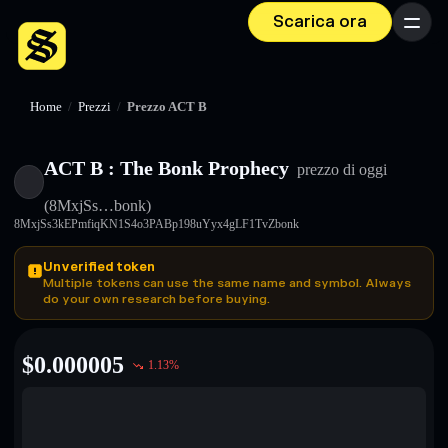
Scarica ora
Menu
Home
/
Prezzi
/
Prezzo ACT B
ACT B : The Bonk Prophecy
prezzo di oggi
(8MxjSs…bonk)
8MxjSs3kEPmfiqKN1S4o3PABp198uYyx4gLF1TvZbonk
Unverified token
Multiple tokens can use the same name and symbol. Always
do your own research before buying.
$
0.000005
1.13
%