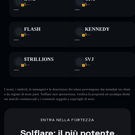
$—
$—
—
—
FLASH
KENNEDY
$—
$—
—
—
$TRILLIONS
SVJ
$—
$—
—
—
I nomi, i simboli, le immagini e le descrizioni dei token provengono dai metadati on-chain
e da registri di terze parti. Solflare non sponsorizza, verifica la proprietà né accampa diritti
sui marchi commerciali e i contenuti soggetti a copyright di terzi.
ENTRA NELLA FORTEZZA
Solflare: il più potente