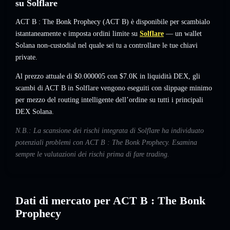
su Solflare
ACT B : The Bonk Prophecy (ACT B) è disponibile per scambialo
istantaneamente e imposta ordini limite su
Solflare
— un wallet
Solana non-custodial nel quale sei tu a controllare le tue chiavi
private.
Al prezzo attuale di $0.000005 con $7.0K in liquidità DEX, gli
scambi di ACT B in Solflare vengono eseguiti con slippage minimo
per mezzo del routing intelligente dell’ordine su tutti i principali
DEX Solana.
N.B.: La scansione dei rischi integrata di Solflare ha individuato
potenziali problemi con ACT B : The Bonk Prophecy. Esamina
sempre le valutazioni dei rischi prima di fare trading.
Dati di mercato per ACT B : The Bonk
Prophecy