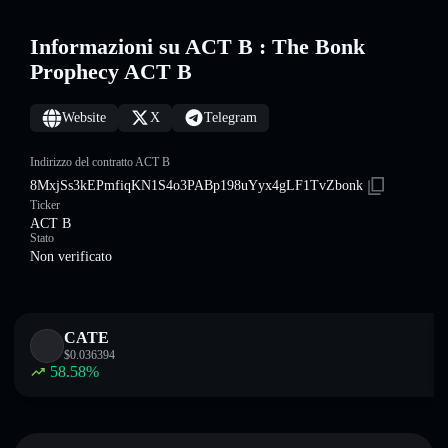
Informazioni su ACT B : The Bonk
Prophecy ACT B
Website
X
Telegram
Indirizzo del contratto ACT B
8MxjSs3kEPmfiqKN1S4o3PABp198uYyx4gLF1TvZbonk
Ticker
ACT B
Stato
Non verificato
CATE
$
0.036394
58.58
%