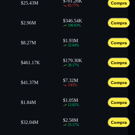
$
701.26K
$
25.43M
Compra
82.77
%
$
346.54K
$
2.96M
Compra
106.63
%
$
1.93M
$
8.27M
Compra
32.64
%
$
179.30K
$
461.17K
Compra
28.17
%
$
7.32M
$
41.37M
Compra
3.83
%
$
1.05M
$
1.84M
Compra
13.82
%
$
2.58M
$
32.04M
Compra
25.17
%