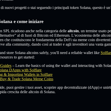
a di nuovi progetti o stai seguendo i principali token Solana, questo è u
Solana e come iniziare
n SPL ricadono anche nella categoria delle
altcoin
, un termine usato pe
alternative” al di fuori di Bitcoin ed Ethereum. L’ecosistema delle altcoi
ken che costituiscono le fondamenta della DeFi sia meme coin divertenti 
deve alla community, dando così ai trader e agli investitori una vasta ga
and store Solana altcoins safely, you'll need a reliable wallet like
Solfla
sources to get started:
e Guides
– Learn the basics of using the wallet and interacting with Sola
olana DApps with Solflare
g & Importing Wallets in Solflare
Buy & Trade Solana Meme Coins
e, puoi gestire i tuoi asset, scoprire app decentralizzate (dApp) e unirt
ida crescita delle altcoin di Solana.