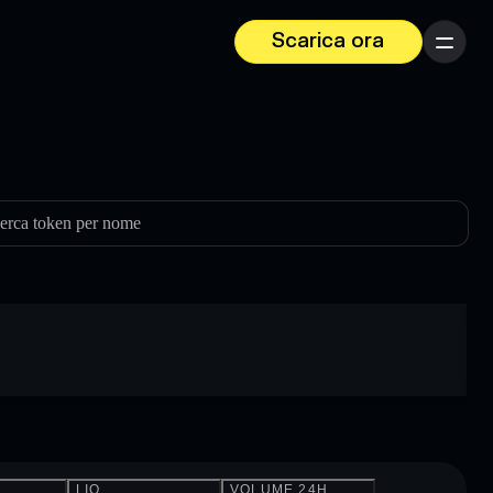
Scarica ora
Menu
erca token per nome
LIQ.
VOLUME 24H