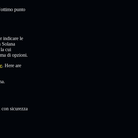
n’ottimo punto
r indicare le
n Solana
la cui
mma di opzioni.
re
. Here are
na.
i con sicurezza