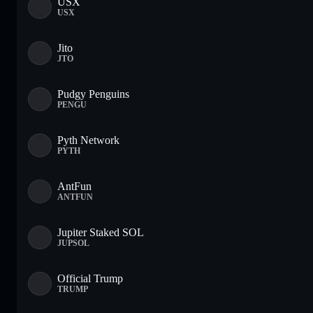
USX
USX
Jito
JTO
Pudgy Penguins
PENGU
Pyth Network
PYTH
AntFun
ANTFUN
Jupiter Staked SOL
JUPSOL
Official Trump
TRUMP