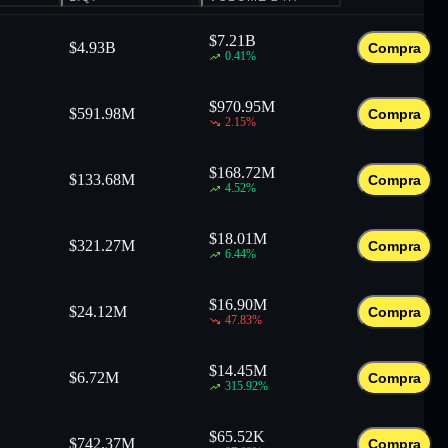
$
7.21B
$
4.93B
Compra
0.41
%
$
970.95M
$
591.98M
Compra
2.15
%
$
168.72M
$
133.68M
Compra
4.52
%
$
18.01M
$
321.27M
Compra
6.44
%
$
16.90M
$
24.12M
Compra
47.83
%
$
14.45M
$
6.72M
Compra
315.92
%
$
65.52K
$
742.37M
Compra