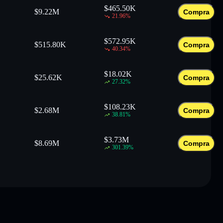
$
465.50K
$
9.22M
Compra
21.96
%
$
572.95K
$
515.80K
Compra
40.34
%
$
18.02K
$
25.62K
Compra
27.32
%
$
108.23K
$
2.68M
Compra
38.81
%
$
3.73M
$
8.69M
Compra
301.39
%