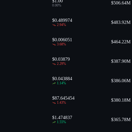
$1.00
$
506.64M
0.00
%
$0.489974
$
483.92M
2.94
%
$0.006051
$
464.22M
3.68
%
$0.03879
$
387.90M
2.29
%
$0.043884
$
386.06M
1.14
%
$87.645454
$
380.18M
1.43
%
$1.474837
$
365.78M
1.55
%