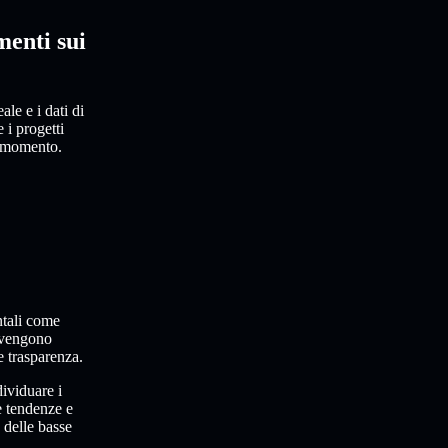
menti sui
le e i dati di
 i progetti
i momento.
tali come
 vengono
e trasparenza.
ividuare i
e tendenze e
 delle basse