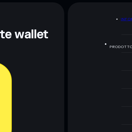
A
INFO
nte wallet
PRODOTT