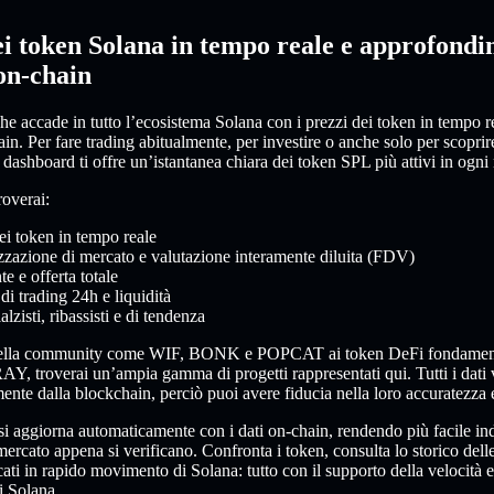
ei token Solana in tempo reale e approfondi
on-chain
e accade in tutto l’ecosistema Solana con i prezzi dei token in tempo rea
n. Per fare trading abitualmente, per investire o anche solo per scoprire
 dashboard ti offre un’istantanea chiara dei token SPL più attivi in ogn
roverai:
ei token in tempo reale
zzazione di mercato e valutazione interamente diluita (FDV)
te e offerta totale
i trading 24h e liquidità
alzisti, ribassisti e di tendenza
 della community come WIF, BONK e POPCAT ai token DeFi fondamen
, troverai un’ampia gamma di progetti rappresentati qui. Tutti i dati
amente dalla blockchain, perciò puoi avere fiducia nella loro accuratezza 
i aggiorna automaticamente con i dati on-chain, rendendo più facile ind
ercato appena si verificano. Confronta i token, consulta lo storico dell
cati in rapido movimento di Solana: tutto con il supporto della velocità e
i Solana.