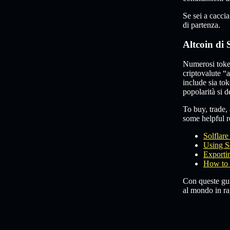
Se sei a cacci
di partenza.
Altcoin di 
Numerosi toke
criptovalute “
include sia to
popolarità si 
To buy, trade, 
some helpful re
Solflar
Using S
Exportin
How to 
Con queste guid
al mondo in rap