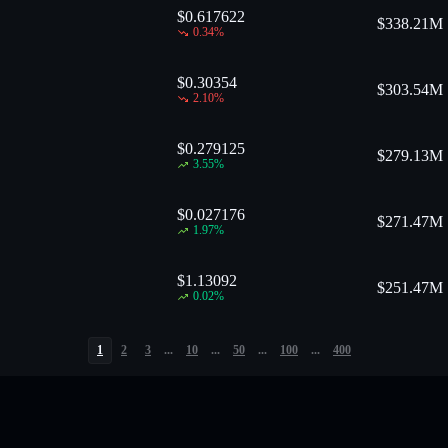
$0.617622
$
338.21M
0.34
%
$0.30354
$
303.54M
2.10
%
$0.279125
$
279.13M
3.55
%
$0.027176
$
271.47M
1.97
%
$1.13092
$
251.47M
0.02
%
1
2
3
...
10
...
50
...
100
...
400