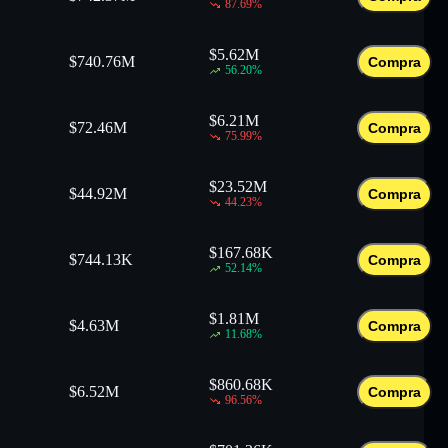
87.69
%
$
5.62M
$
740.76M
Compra
56.20
%
$
6.21M
$
72.46M
Compra
75.99
%
$
23.52M
$
44.92M
Compra
44.23
%
$
167.68K
$
744.13K
Compra
52.14
%
$
1.81M
$
4.63M
Compra
11.68
%
$
860.68K
$
6.52M
Compra
96.56
%