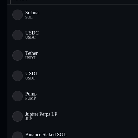
Solana
SOL
USDC
USDC
Tether
USDT
USD1
USD1
Pump
PUMP
Jupiter Perps LP
JLP
Binance Staked SOL