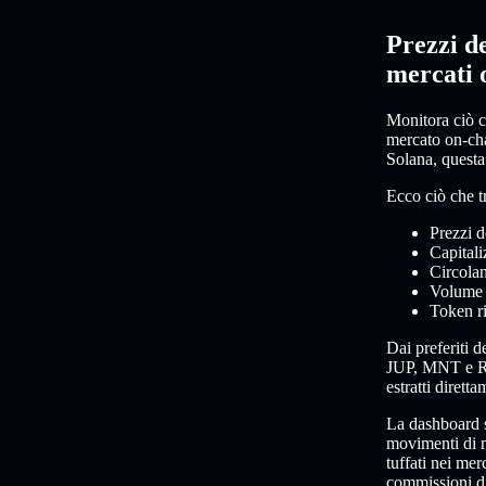
Prezzi d
mercati 
Monitora ciò ch
mercato on-chai
Solana, questa
Ecco ciò che t
Prezzi d
Capitali
Circolan
Volume d
Token ri
Dai preferiti
JUP, MNT e RAY
estratti dirett
La dashboard s
movimenti di m
tuffati nei mer
commissioni d