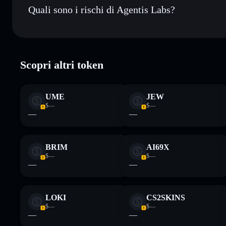
Quali sono i rischi di Agentis Labs?
Rischi principali di Agentis Labs:
Scopri altri token
Disclaimer: Queste informazioni hanno esclusivamente scopi f
Informati sempre autonomamente. Dati forniti da rugcheck.xy
UME
JEW
$—
$—
—
—
BRIM
AI69X
$—
$—
—
—
LOKI
CS2SKINS
$—
$—
—
—