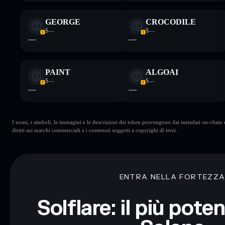
GEORGE
CROCODILE
$—
$—
—
—
PAINT
ALGOAI
$—
$—
—
—
I nomi, i simboli, le immagini e le descrizioni dei token provengono dai metadati on-chain e 
diritti sui marchi commerciali e i contenuti soggetti a copyright di terzi.
ENTRA NELLA FORTEZZ
Solflare: il più pote