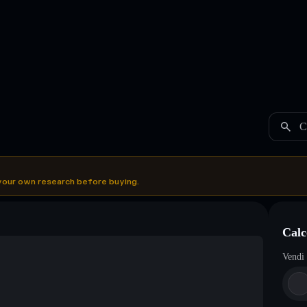
C
your own research before buying.
Calc
Vendi