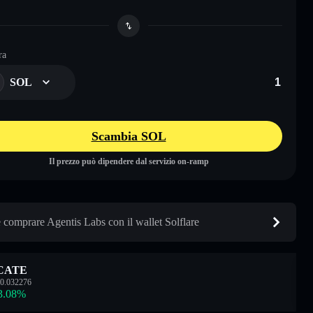
ra
SOL
Scambia SOL
Il prezzo può dipendere dal servizio on-ramp
comprare Agentis Labs con il wallet Solflare
CATE
0.032276
3.08
%