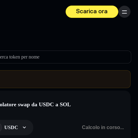
Scarica ora
Menu
erca token per nome
olatore swap da USDC a SOL
USDC