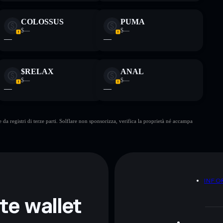
COLOSSUS
PUMA
$—
$—
—
—
$RELAX
ANAL
$—
$—
—
—
da registri di terze parti. Solflare non sponsorizza, verifica la proprietà né accampa
A
INFO
nte wallet