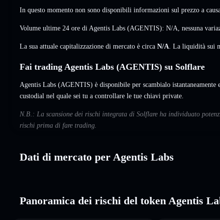
In questo momento non sono disponibili informazioni sul prezzo a causa 
Volume ultime 24 ore di Agentis Labs (AGENTIS):
N/A
,
nessuna varia
La sua attuale capitalizzazione di mercato è circa
N/A
. La liquidità su
Fai trading Agentis Labs (AGENTIS) su Solflare
Agentis Labs (AGENTIS) è disponibile per scambialo istantaneamente e 
custodial nel quale sei tu a controllare le tue chiavi private.
N.B.: La scansione dei rischi integrata di Solflare ha individuato poten
rischi prima di fare trading.
Dati di mercato per Agentis Labs
Panoramica dei rischi del token Agentis La