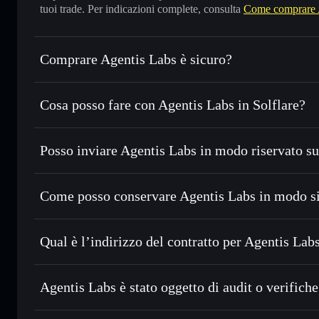
tuoi trade. Per indicazioni complete, consulta
Come comprare 
Comprare Agentis Labs è sicuro?
Agentis Labs
non è verificato
Cosa posso fare con Agentis Labs in Solflare?
Agentis Labs
wallet Solflare
Posso inviare Agentis Labs in modo riservato s
Scambiare istantaneamente
— scambia AGENTIS in SOL, U
migliore con il routing intelligente dell’ordine
Aggregatore di privacy
Impostare ordini limite
— automatizza i tuoi trade al pre
Come posso conservare Agentis Labs in modo s
Usare il DCA
— applica la strategia dollar-cost average
Agentis Labs
Inviare in modo riservato
— trasferisci AGENTIS senza co
Solflare
privacy incorporato di Solflare
Qual è l’indirizzo del contratto per Agentis Lab
Monitorare in tempo reale
— conosci prezzo, volume, cap
privacy
Agentis Labs
Conservare in modo sicuro
— tieni i tuoi AGENTIS in un w
6md1Zsg6ac3mkjzhCnQ2Hn26Emd2mLvXpazGdjV2pu
Agentis Labs è stato oggetto di audit o verifiche
esclusivo controllo delle tue chiavi private
Agentis Labs
non è verificato