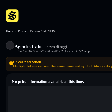
Home
/
Prezzi
/
Prezzo AGENTIS
Agentis Labs
prezzo di oggi
6md1Zsg6ac3mkjzhCnQ2Hn26Emd2mLvXpazGdjV2pump
Unverified token
Multiple tokens can use the same name and symbol. Always do 
No price information available at this time.