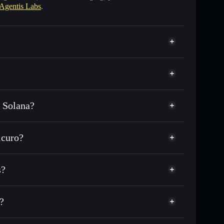
Agentis Labs
.
u Solana?
SDC o in migliaia di altri token Solana al prezzo
zzo desiderato di AGENTIS
icuro?
 su AGENTIS nel tempo
wallet non-custodial
Solflare
llegare pubblicamente i wallet usando l’Aggregatore di
Agentis Labs
s?
Aggregatore di
italizzazione di mercato e liquidità di AGENTIS
allet non-custodial all’interno del quale hai il pieno ed
mp
?
AGENTIS
wallet Solflare