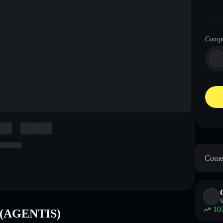
Comp
Come 
$
10
s (AGENTIS)