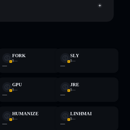
ormativi e non costituiscono una consulenza finanziaria.
z.
FORK
SLY
$—
$—
—
—
GPU
JRE
$—
$—
—
—
HUMANIZE
LINHMAI
$—
$—
—
—