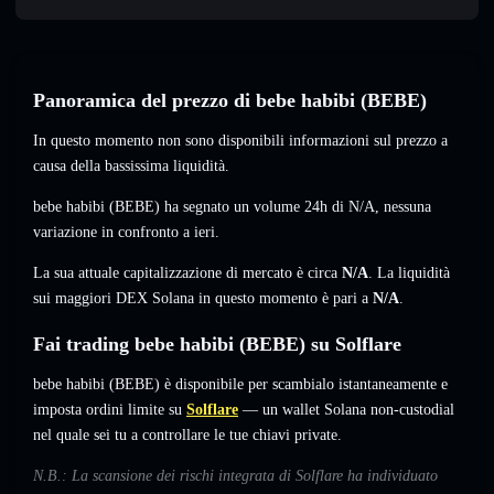
Panoramica del prezzo di bebe habibi (BEBE)
In questo momento non sono disponibili informazioni sul prezzo a
causa della bassissima liquidità.
bebe habibi (BEBE) ha segnato un volume 24h di
N/A
,
nessuna
variazione
in confronto a ieri.
La sua attuale capitalizzazione di mercato è circa
N/A
. La liquidità
sui maggiori DEX Solana in questo momento è pari a
N/A
.
Fai trading bebe habibi (BEBE) su Solflare
bebe habibi (BEBE) è disponibile per scambialo istantaneamente e
imposta ordini limite su
Solflare
— un wallet Solana non-custodial
nel quale sei tu a controllare le tue chiavi private.
N.B.: La scansione dei rischi integrata di Solflare ha individuato