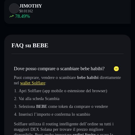
JIMOTHY
$
0.01162
78.49
%
FAQ su BEBE
Dove posso comprare o scambiare bebe habibi?
Puoi comprare, vendere o scambiare
bebe habibi
direttamente
nel
wallet Solflare
:
Apri Solflare (app mobile o estensione del browser)
Vai alla scheda Scambia
Seleziona
BEBE
come token da comprare o vendere
Inserisci l’importo e conferma lo scambio
Solflare utilizza il routing intelligente dell’ordine su tutti i
maggiori DEX Solana per trovare il prezzo migliore
disponibile. Puoi anche impostare
ordini limite
o usare la