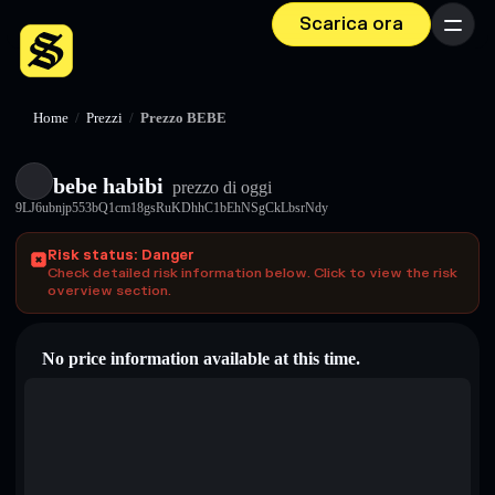
Scarica ora
Menu
Home
/
Prezzi
/
Prezzo BEBE
bebe habibi
prezzo di oggi
9LJ6ubnjp553bQ1cm18gsRuKDhhC1bEhNSgCkLbsrNdy
Risk status: Danger
Check detailed risk information below. Click to view the risk
overview section.
No price information available at this time.