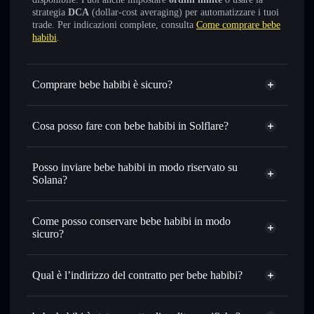
strategia
DCA
(dollar-cost averaging) per automatizzare i tuoi
trade. Per indicazioni complete, consulta
Come comprare bebe
habibi
.
Comprare bebe habibi è sicuro?
bebe habibi
non è verificato
Cosa posso fare con bebe habibi in Solflare?
bebe habibi
wallet Solflare
Scambiare istantaneamente
— scambia BEBE in SOL,
Posso inviare bebe habibi in modo riservato su
USDC o in migliaia di altri token Solana al prezzo migliore
Solana?
con il routing intelligente dell’ordine
Aggregatore di privacy
Impostare ordini limite
— automatizza i tuoi trade al
Come posso conservare bebe habibi in modo
prezzo desiderato di BEBE
sicuro?
Usare il DCA
— applica la strategia dollar-cost average su
BEBE nel tempo
bebe habibi
wallet non-custodial
Solflare
Inviare in modo riservato
— trasferisci BEBE senza
Qual è l’indirizzo del contratto per bebe habibi?
collegare pubblicamente i wallet usando l’Aggregatore di
privacy incorporato di Solflare
bebe habibi
Solflare
9LJ6ubnjp553bQ1cm18gsRuKDhhC1bEhNSgCkLbsrNdy
Monitorare in tempo reale
— conosci prezzo, volume,