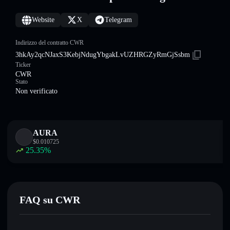
Website
X
Telegram
Indirizzo del contratto CWR
3hkAy2qcNJaxS3KebjNdugYbgakLvUZHRGZyRmGjSsbm
Ticker
CWR
Stato
Non verificato
AURA
$
0.010725
25.35
%
FAQ su CWR