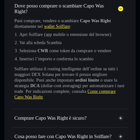
Dove posso comprare o scambiare Capo Was
Right?
Puoi comprare, vendere o scambiare
Capo Was Right
direttamente nel
wallet Solflare
:
Apri Solflare (app mobile o estensione del browser)
Vai alla scheda Scambia
Seleziona
CWR
come token da comprare o vendere
Inserisci l’importo e conferma lo scambio
Solflare utilizza il routing intelligente dell’ordine su tutti i
maggiori DEX Solana per trovare il prezzo migliore
disponibile. Puoi anche impostare
ordini limite
o usare la
strategia
DCA
(dollar-cost averaging) per automatizzare i tuoi
trade. Per indicazioni complete, consulta
Come comprare
Capo Was Right
.
Comprare Capo Was Right è sicuro?
Capo Was Right
non è verificato
Cosa posso fare con Capo Was Right in Solflare?