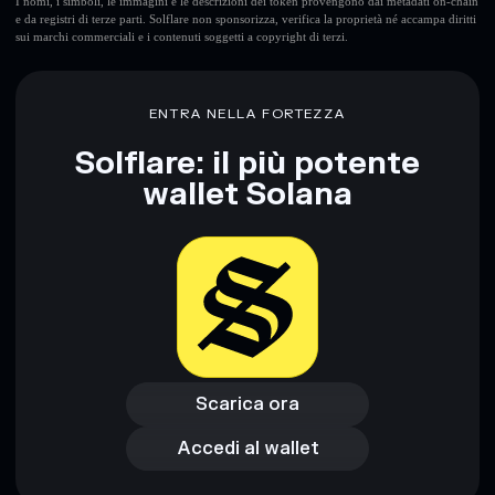
I nomi, i simboli, le immagini e le descrizioni dei token provengono dai metadati on-chain
e da registri di terze parti. Solflare non sponsorizza, verifica la proprietà né accampa diritti
sui marchi commerciali e i contenuti soggetti a copyright di terzi.
Disclaimer: Queste informazioni hanno esclusivamente scopi
formativi e non costituiscono una consulenza finanziaria.
Informati sempre autonomamente. Dati forniti da
ENTRA NELLA FORTEZZA
rugcheck.xyz.
Solflare: il più potente
wallet Solana
Scarica ora
Accedi al wallet
Scarica ora
Accedi al wallet