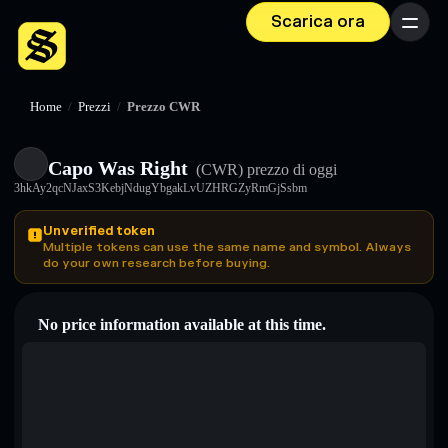
Scarica ora
Menu
Home
/
Prezzi
/
Prezzo CWR
Capo Was Right
(CWR)
prezzo di oggi
3hkAy2qcNJaxS3KebjNdugYbgakLvUZHRGZyRmGjSsbm
Unverified token
Multiple tokens can use the same name and symbol. Always
do your own research before buying.
No price information available at this time.