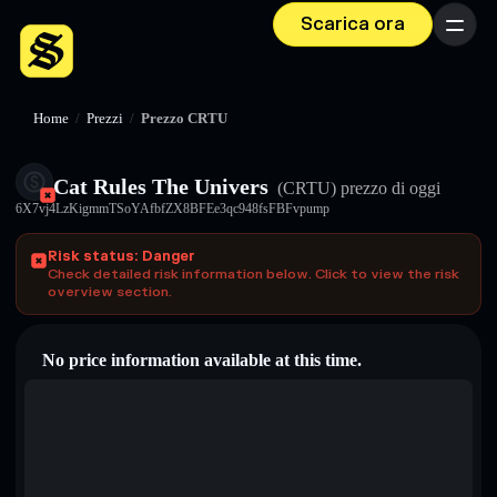
Scarica ora
Menu
Home
/
Prezzi
/
Prezzo CRTU
Cat Rules The Univers
(CRTU)
prezzo di oggi
6X7vj4LzKigmmTSoYAfbfZX8BFEe3qc948fsFBFvpump
Risk status: Danger
Check detailed risk information below. Click to view the risk
overview section.
No price information available at this time.