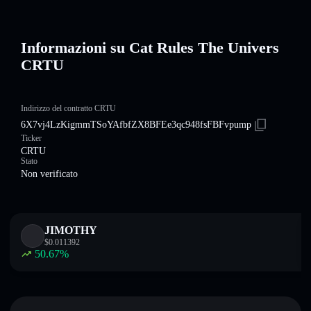
Informazioni su Cat Rules The Univers
CRTU
Indirizzo del contratto CRTU
6X7vj4LzKigmmTSoYAfbfZX8BFEe3qc948fsFBFvpump
Ticker
CRTU
Stato
Non verificato
JIMOTHY
$
0.011392
50.67
%