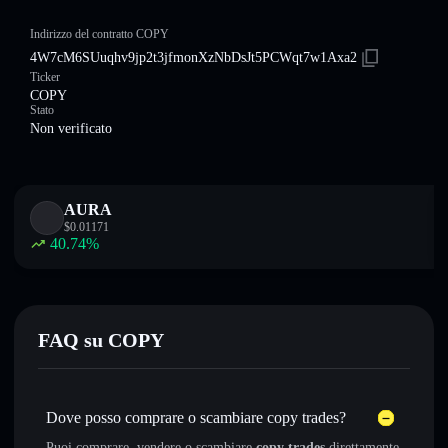
Indirizzo del contratto COPY
4W7cM6SUuqhv9jp2t3jfmonXzNbDsJt5PCWqt7w1Axa2
Ticker
COPY
Stato
Non verificato
AURA
$
0.01171
40.74
%
FAQ su COPY
Dove posso comprare o scambiare copy trades?
Puoi comprare, vendere o scambiare
copy trades
direttamente