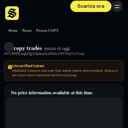
Scarica ora
Menu
Home
/
Prezzi
/
Prezzo COPY
copy trades
prezzo di oggi
4W7cM6SUuqhv9jp2t3jfmonXzNbDsJt5PCWqt7w1Axa2
Unverified token
Multiple tokens can use the same name and symbol. Always
do your own research before buying.
No price information available at this time.