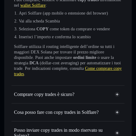
nel
wallet Solflare
:
Apri Solflare (app mobile o estensione del browser)
Vai alla scheda Scambia
Seleziona
COPY
come token da comprare o vendere
Inserisci l’importo e conferma lo scambio
Solflare utilizza il routing intelligente dell’ordine su tutti i
maggiori DEX Solana per trovare il prezzo migliore
disponibile. Puoi anche impostare
ordini limite
o usare la
strategia
DCA
(dollar-cost averaging) per automatizzare i tuoi
trade. Per indicazioni complete, consulta
Come comprare copy
trades
.
Comprare copy trades è sicuro?
copy trades
non è verificato
Cosa posso fare con copy trades in Solflare?
copy trades
wallet Solflare
Scambiare istantaneamente
— scambia COPY in SOL,
Posso inviare copy trades in modo riservato su
USDC o in migliaia di altri token Solana al prezzo migliore
Solana?