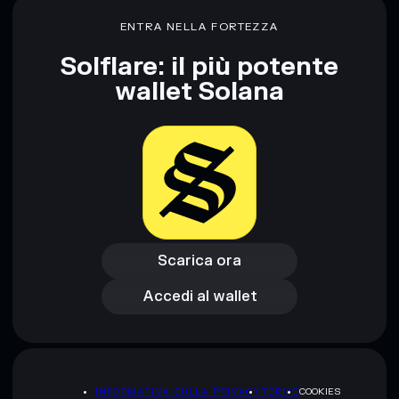
CryptoDragon
liquidità limitata
ENTRA NELLA FORTEZZA
concentrazione di oltre l’80%
CryptoDragon
Solflare: il più potente
wallet Solana
Disclaimer: Queste informazioni hanno esclusivamente scopi
formativi e non costituiscono una consulenza finanziaria.
Informati sempre autonomamente. Dati forniti da
rugcheck.xyz.
Scarica ora
Accedi al wallet
Scarica ora
Accedi al wallet
INFORMATIVA SULLA PRIVACY
TERMS
COOKIES