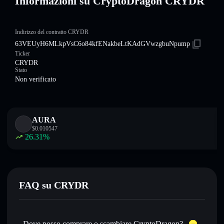
Informazioni su CryptoDragon CRYDR
Indirizzo del contratto CRYDR
63VEUyH6MLkpVsC6o84kfENakbeLtKAdGVwzgbuNpump
Ticker
CRYDR
Stato
Non verificato
AURA
$
0.010547
26.31
%
FAQ su CRYDR
Dove posso comprare o scambiare CryptoDragon?