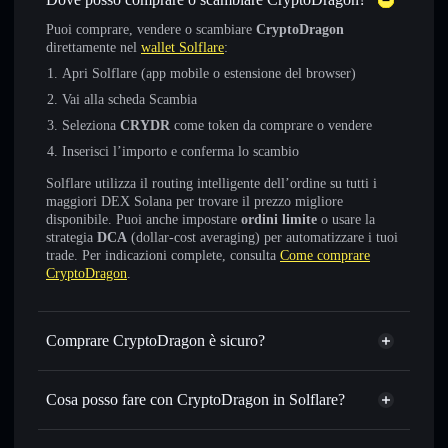
Puoi comprare, vendere o scambiare
CryptoDragon
direttamente nel
wallet Solflare
:
Apri Solflare (app mobile o estensione del browser)
Vai alla scheda Scambia
Seleziona
CRYDR
come token da comprare o vendere
Inserisci l’importo e conferma lo scambio
Solflare utilizza il routing intelligente dell’ordine su tutti i
maggiori DEX Solana per trovare il prezzo migliore
disponibile. Puoi anche impostare
ordini limite
o usare la
strategia
DCA
(dollar-cost averaging) per automatizzare i tuoi
trade. Per indicazioni complete, consulta
Come comprare
CryptoDragon
.
Comprare CryptoDragon è sicuro?
CryptoDragon
non è verificato
Cosa posso fare con CryptoDragon in Solflare?
CryptoDragon
wallet Solflare