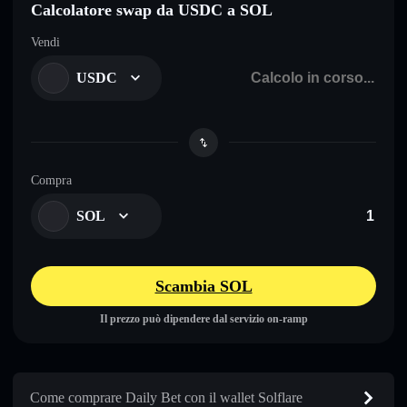
Calcolatore swap da USDC a SOL
Vendi
USDC
Compra
SOL
Scambia SOL
Il prezzo può dipendere dal servizio on-ramp
Come comprare Daily Bet con il wallet Solflare