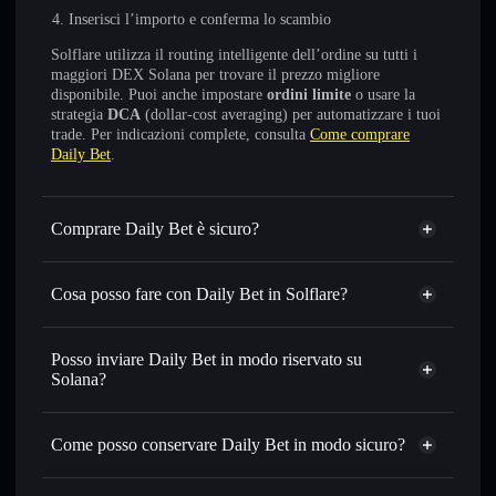
Inserisci l’importo e conferma lo scambio
Solflare utilizza il routing intelligente dell’ordine su tutti i
maggiori DEX Solana per trovare il prezzo migliore
disponibile. Puoi anche impostare
ordini limite
o usare la
strategia
DCA
(dollar-cost averaging) per automatizzare i tuoi
trade. Per indicazioni complete, consulta
Come comprare
Daily Bet
.
Comprare Daily Bet è sicuro?
Daily Bet
non è verificato
Cosa posso fare con Daily Bet in Solflare?
Daily Bet
wallet Solflare
Scambiare istantaneamente
— scambia DAILYBET in
Posso inviare Daily Bet in modo riservato su
SOL, USDC o in migliaia di altri token Solana al prezzo
Solana?
migliore con il routing intelligente dell’ordine
Aggregatore di privacy
Impostare ordini limite
— automatizza i tuoi trade al
Come posso conservare Daily Bet in modo sicuro?
prezzo desiderato di DAILYBET
Usare il DCA
— applica la strategia dollar-cost average su
Daily Bet
DAILYBET nel tempo