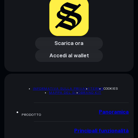
Scarica ora
Accedi al wallet
Scarica ora
Accedi al wallet
INFORMATIVA SULLA PRIVACY
TERMS
COOKIES
MAPPA DEL SITO
BRAND KIT
Panoramica
PRODOTTO
Principali funzionalità