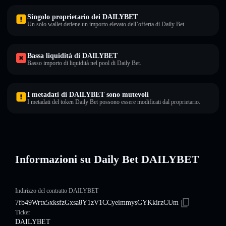
Singolo proprietario dei DAILYBET
Un solo wallet detiene un importo elevato dell’offerta di Daily Bet.
Bassa liquidità di DAILYBET
Basso importo di liquidità nel pool di Daily Bet.
I metadati di DAILYBET sono mutevoli
I metadati del token Daily Bet possono essere modificati dal proprietario.
Informazioni su Daily Bet DAILYBET
Indirizzo del contratto DAILYBET
7fb49Wrtx5xksfzGxsa8Y1zV1CCyeimmysGYKkirzCUm
Ticker
DAILYBET