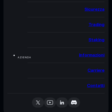
Sicurezza
Trading
Staking
Informazioni
AZIENDA
Carriere
Contatti