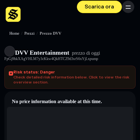
Scarica ora
Menu
Home
/
Prezzi
/
Prezzo DVV
DVV Entertainment
prezzo di oggi
FpGj9hkXAgVHLM7y3cKkw4QkHTCZ9d3srS6xYjLxpump
Risk status: Danger
Check detailed risk information below. Click to view the risk
overview section.
No price information available at this time.