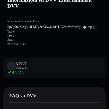
DVV
Indirizzo del contratto DVV
FpGj9hkXAgVHLM7y3cKkw4QkHTCZ9d3srS6xYjLxpump
Ticker
DVV
Stato
Non verificato
NEET
$
0.024605
47.72
%
FAQ su DVV