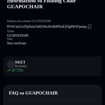
Informazioni su Floating Chair
GUAPOCHAIR
Indirizzo del contratto GUAPOCHAIR
8VWCds31x95p9xiuCh8ZtNuASxBsP9cuEZQp8W47pump
Ticker
GUAPOCHAIR
Stato
Non verificato
NEET
$
0.024605
47.72
%
FAQ su GUAPOCHAIR