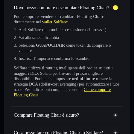
Dove posso comprare o scambiare Floating Chair?
Puoi comprare, vendere o scambiare
Floating Chair
direttamente nel
wallet Solflare
:
Apri Solflare (app mobile o estensione del browser)
Vai alla scheda Scambia
Seleziona
GUAPOCHAIR
come token da comprare o
vendere
Inserisci l’importo e conferma lo scambio
Solflare utilizza il routing intelligente dell’ordine su tutti i
maggiori DEX Solana per trovare il prezzo migliore
disponibile. Puoi anche impostare
ordini limite
o usare la
strategia
DCA
(dollar-cost averaging) per automatizzare i tuoi
trade. Per indicazioni complete, consulta
Come comprare
Floating Chair
.
Comprare Floating Chair è sicuro?
Floating Chair
non è verificato
Cosa posso fare con Floating Chair in Solflare?