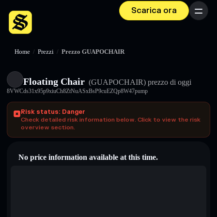
Scarica ora
Menu
Home
/
Prezzi
/
Prezzo GUAPOCHAIR
Floating Chair
(GUAPOCHAIR)
prezzo di oggi
8VWCds31x95p9xiuCh8ZtNuASxBsP9cuEZQp8W47pump
Risk status: Danger
Check detailed risk information below. Click to view the risk
overview section.
No price information available at this time.