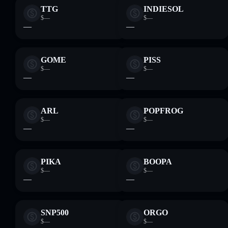
TTG
INDIESOL
$—
$—
—
—
GOME
PISS
$—
$—
—
—
ARL
POPFROG
$—
$—
—
—
PIKA
BOOPA
$—
$—
—
—
SNP500
ORGO
$—
$—