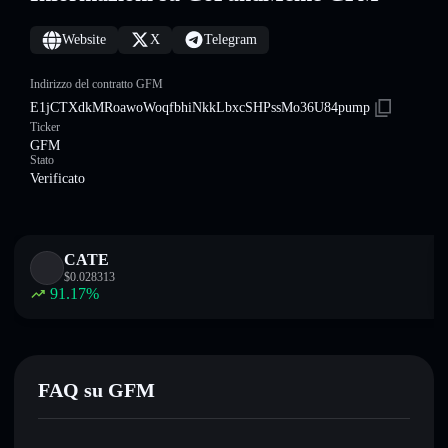
Website
X
Telegram
Indirizzo del contratto GFM
E1jCTXdkMRoawoWoqfbhiNkkLbxcSHPssMo36U84pump
Ticker
GFM
Stato
Verificato
CATE
$
0.028313
91.17
%
FAQ su GFM