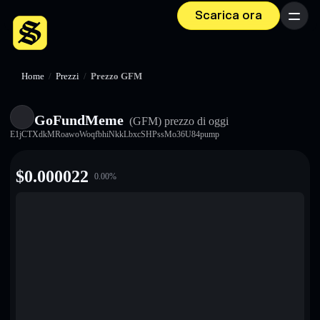
Scarica ora
Menu
Home
/
Prezzi
/
Prezzo GFM
GoFundMeme
(GFM)
prezzo di oggi
E1jCTXdkMRoawoWoqfbhiNkkLbxcSHPssMo36U84pump
$
0.000022
0.00
%