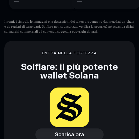
—
—
I nomi, i simboli, le immagini e le descrizioni dei token provengono dai metadati on-chain
e da registri di terze parti. Solflare non sponsorizza, verifica la proprietà né accampa diritti
sui marchi commerciali e i contenuti soggetti a copyright di terzi.
ENTRA NELLA FORTEZZA
Solflare: il più potente
wallet Solana
Scarica ora
Accedi al wallet
Scarica ora