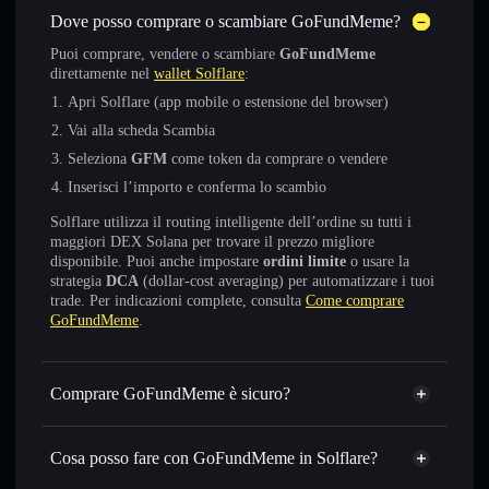
Dove posso comprare o scambiare GoFundMeme?
Puoi comprare, vendere o scambiare
GoFundMeme
direttamente nel
wallet Solflare
:
Apri Solflare (app mobile o estensione del browser)
Vai alla scheda Scambia
Seleziona
GFM
come token da comprare o vendere
Inserisci l’importo e conferma lo scambio
Solflare utilizza il routing intelligente dell’ordine su tutti i
maggiori DEX Solana per trovare il prezzo migliore
disponibile. Puoi anche impostare
ordini limite
o usare la
strategia
DCA
(dollar-cost averaging) per automatizzare i tuoi
trade. Per indicazioni complete, consulta
Come comprare
GoFundMeme
.
Comprare GoFundMeme è sicuro?
GoFundMeme
token verificato
Cosa posso fare con GoFundMeme in Solflare?