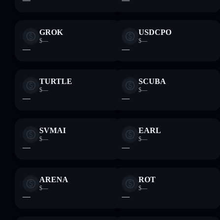
GROK
USDCPO
$—
$—
—
—
TURTLE
SCUBA
$—
$—
—
—
SVMAI
EARL
$—
$—
—
—
ARENA
ROT
$—
$—
—
—