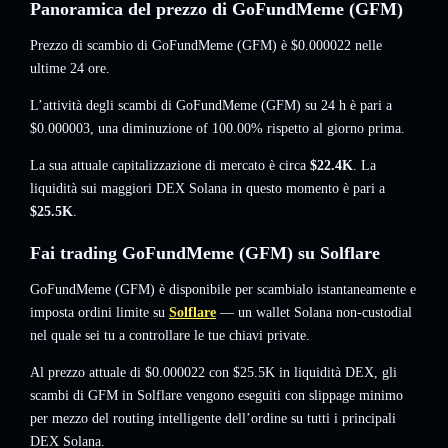
Panoramica del prezzo di GoFundMeme (GFM)
Prezzo di scambio di GoFundMeme (GFM) è
$0.000022
nelle
ultime 24 ore.
L’attività degli scambi di GoFundMeme (GFM) su 24 h è pari a
$0.000003
,
una diminuzione of 100.00%
rispetto al giorno prima.
La sua attuale capitalizzazione di mercato è circa
$22.4K
. La
liquidità sui maggiori DEX Solana in questo momento è pari a
$25.5K
.
Fai trading GoFundMeme (GFM) su Solflare
GoFundMeme (GFM) è disponibile per scambialo istantaneamente e
imposta ordini limite su
Solflare
— un wallet Solana non-custodial
nel quale sei tu a controllare le tue chiavi private.
Al prezzo attuale di $0.000022 con $25.5K in liquidità DEX, gli
scambi di GFM in Solflare vengono eseguiti con slippage minimo
per mezzo del routing intelligente dell’ordine su tutti i principali
DEX Solana.