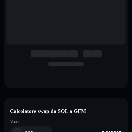
English
Deutsch
Italiano
Português
Español
Calcolatore swap da SOL a GFM
Vendi