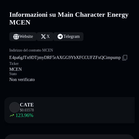
Informazioni su Main Character Energy
MCEN
Website
X
Telegram
Indirizzo del contratto MCEN
E4pa6gJTn9DTjmyDRF5rAXGG9YbXFCCUFZFxQCimpump
Ticker
MCEN
Stato
Non verificato
CATE
$
0.03578
123.96
%