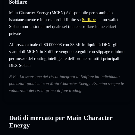
Solflare
Main Character Energy (MCEN) è disponibile per scambialo
istantaneamente e imposta ordini limite su
Solflare
— un wallet
Solana non-custodial nel quale sei tu a controllare le tue chiavi
private.
Al prezzo attuale di $0.000008 con $8.5K in liquidità DEX, gli
scambi di MCEN in Solflare vengono eseguiti con slippage minimo
per mezzo del routing intelligente dell’ordine su tutti i principali
DEX Solana.
N.B.: La scansione dei rischi integrata di Solflare ha individuato
potenziali problemi con Main Character Energy. Esamina sempre le
valutazioni dei rischi prima di fare trading.
Dati di mercato per Main Character
Energy