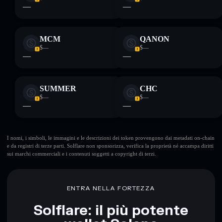
—
—
MCM
QANON
$—
$—
—
—
SUMMER
CHC
$—
$—
—
—
I nomi, i simboli, le immagini e le descrizioni dei token provengono dai metadati on-chain
e da registri di terze parti. Solflare non sponsorizza, verifica la proprietà né accampa diritti
sui marchi commerciali e i contenuti soggetti a copyright di terzi.
ENTRA NELLA FORTEZZA
Solflare: il più potente