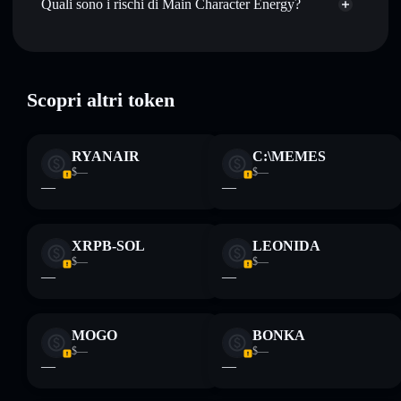
Quali sono i rischi di Main Character Energy?
Rischi principali di Main Character Energy:
Scopri altri token
Disclaimer: Queste informazioni hanno esclusivamente scopi
formativi e non costituiscono una consulenza finanziaria.
RYANAIR
C:\MEMES
Informati sempre autonomamente. Dati forniti da
$—
$—
rugcheck.xyz.
—
—
XRPB-SOL
LEONIDA
$—
$—
—
—
MOGO
BONKA
$—
$—
—
—