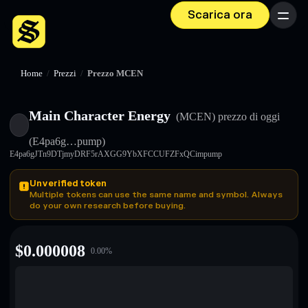
Scarica ora
Menu
Home
/
Prezzi
/
Prezzo MCEN
Main Character Energy
(MCEN)
prezzo di oggi
(E4pa6g…pump)
E4pa6gJTn9DTjmyDRF5rAXGG9YbXFCCUFZFxQCimpump
Unverified token
Multiple tokens can use the same name and symbol. Always
do your own research before buying.
$
0.000008
0.00
%