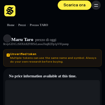
Scarica ora
Menu
Home
/
Prezzi
/
Prezzo TARO
Maru Taro
prezzo di oggi
8cvjcGD1CcSHXfc82FfHSrLzeooJJmjB2Dp1pV81pump
Unverified token
Multiple tokens can use the same name and symbol. Always
do your own research before buying.
No price information available at this time.