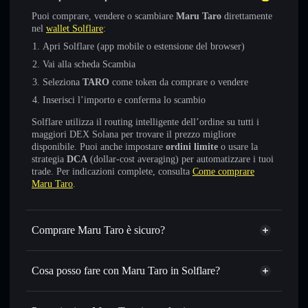
Puoi comprare, vendere o scambiare
Maru Taro
direttamente
nel
wallet Solflare
:
Apri Solflare (app mobile o estensione del browser)
Vai alla scheda Scambia
Seleziona
TARO
come token da comprare o vendere
Inserisci l’importo e conferma lo scambio
Solflare utilizza il routing intelligente dell’ordine su tutti i
maggiori DEX Solana per trovare il prezzo migliore
disponibile. Puoi anche impostare
ordini limite
o usare la
strategia
DCA
(dollar-cost averaging) per automatizzare i tuoi
trade. Per indicazioni complete, consulta
Come comprare
Maru Taro
.
Comprare Maru Taro è sicuro?
Maru Taro
non è verificato
Cosa posso fare con Maru Taro in Solflare?
Maru Taro
wallet Solflare