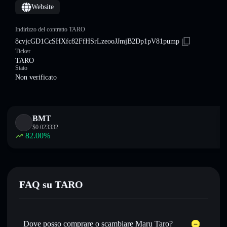
Website
Indirizzo del contratto TARO
8cvjcGD1CcSHXfc82FfHSrLzeooJJmjB2Dp1pV81pump
Ticker
TARO
Stato
Non verificato
BMT
$
0.023332
82.00
%
FAQ su TARO
Dove posso comprare o scambiare Maru Taro?