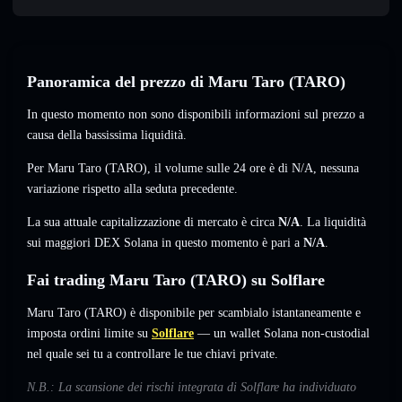
Panoramica del prezzo di Maru Taro (TARO)
In questo momento non sono disponibili informazioni sul prezzo a
causa della bassissima liquidità.
Per Maru Taro (TARO), il volume sulle 24 ore è di
N/A
,
nessuna
variazione
rispetto alla seduta precedente.
La sua attuale capitalizzazione di mercato è circa
N/A
. La liquidità
sui maggiori DEX Solana in questo momento è pari a
N/A
.
Fai trading Maru Taro (TARO) su Solflare
Maru Taro (TARO) è disponibile per scambialo istantaneamente e
imposta ordini limite su
Solflare
— un wallet Solana non-custodial
nel quale sei tu a controllare le tue chiavi private.
N.B.: La scansione dei rischi integrata di Solflare ha individuato