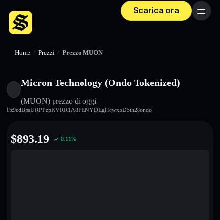
Scarica ora
Menu
Home
/
Prezzi
/
Prezzo MUON
Micron Technology (Ondo Tokenized)
(MUON)
prezzo di oggi
Fz9edBpaURPPzpKVRR1A8PENYDEgHqwx5D5th28ondo
$
893.19
0.11
%