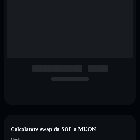
English
Deutsch
Italiano
Português
Español
Calcolatore swap da SOL a MUON