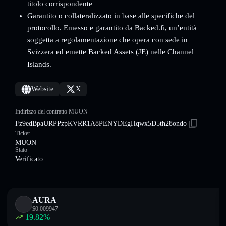
titolo corrispondente
Garantito o collateralizzato in base alle specifiche del
protocollo. Emesso e garantito da Backed.fi, un’entità
soggetta a regolamentazione che opera con sede in
Svizzera ed emette Backed Assets (JE) nelle Channel
Islands.
Website
X
Indirizzo del contratto MUON
Fz9edBpaURPPzpKVRR1A8PENYDEgHqwx5D5th28ondo
Ticker
MUON
Stato
Verificato
AURA
$
0.009947
19.82
%