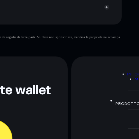
moonthat coin
da registri di terze parti. Solflare non sponsorizza, verifica la proprietà né accampa
ormativi e non costituiscono una consulenza finanziaria.
z.
A
INFO
M
nte wallet
PRODOTT