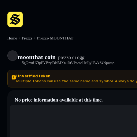
Home
/
Prezzi
/
Prezzo MOONTHAT
moonthat coin
prezzo di oggi
5gGmuUZfpEYBzyTsNMXnuRtVPacocHzFjyUWxZ4Npump
Unverified token
Multiple tokens can use the same name and symbol. Always do 
No price information available at this time.