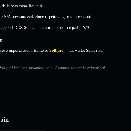
della bassissima liquidità.
) è
N/A
,
nessuna variazione
rispetto al giorno precedente.
i maggiori DEX Solana in questo momento è pari a
N/A
.
e
e e imposta ordini limite su
Solflare
— un wallet Solana non-
nziali problemi con moonthat coin. Esamina sempre le valutazioni
coin