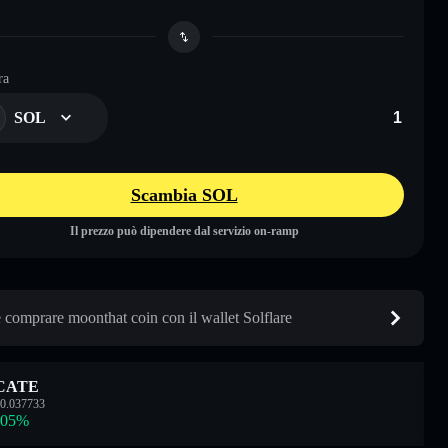
ra
SOL
Scambia SOL
Il prezzo può dipendere dal servizio on-ramp
comprare moonthat coin con il wallet Solflare
CATE
0.037733
.05
%