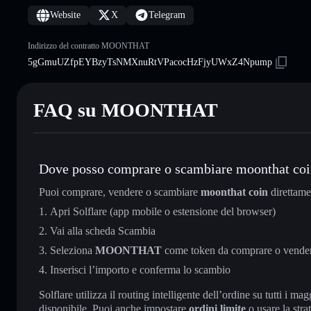
Website
X
Telegram
Indirizzo del contratto MOONTHAT
5gGmuUZfpEYBzyTsNMXnuRtVPacocHzFjyUWxZ4Npump
FAQ su MOONTHAT
Dove posso comprare o scambiare moonthat co
Puoi comprare, vendere o scambiare
moonthat coin
direttame
Apri Solflare (app mobile o estensione del browser)
Vai alla scheda Scambia
Seleziona
MOONTHAT
come token da comprare o vende
Inserisci l’importo e conferma lo scambio
Solflare utilizza il routing intelligente dell’ordine su tutti i 
disponibile. Puoi anche impostare
ordini limite
o usare la stra