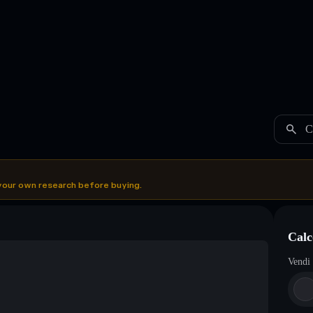
C
your own research before buying.
Calc
Vendi