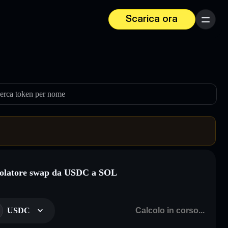
Scarica ora
Menu
erca token per nome
olatore swap da USDC a SOL
USDC