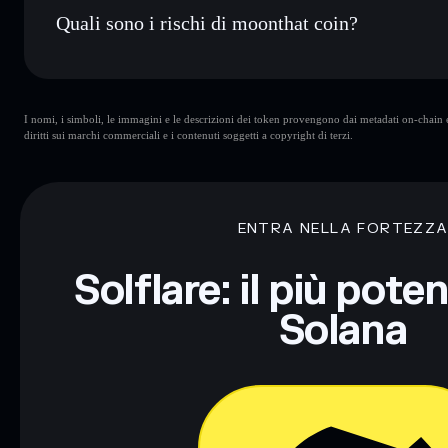
Quali sono i rischi di moonthat coin?
Rischi principali di moonthat coin:
I nomi, i simboli, le immagini e le descrizioni dei token provengono dai metadati on-chain e 
liquidità limitata
diritti sui marchi commerciali e i contenuti soggetti a copyright di terzi.
Disclaimer: Queste informazioni hanno esclusivamente scopi f
Informati sempre autonomamente. Dati forniti da rugcheck.xy
ENTRA NELLA FORTEZZ
Solflare: il più pote
Solana