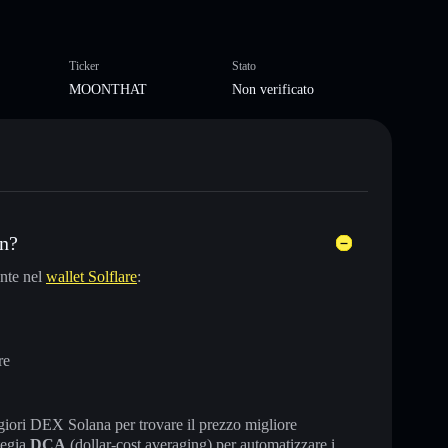
Ticker
Stato
MOONTHAT
Non verificato
in?
nte nel
wallet Solflare
:
re
maggiori DEX Solana per trovare il prezzo migliore
tegia
DCA
(dollar-cost averaging) per automatizzare i