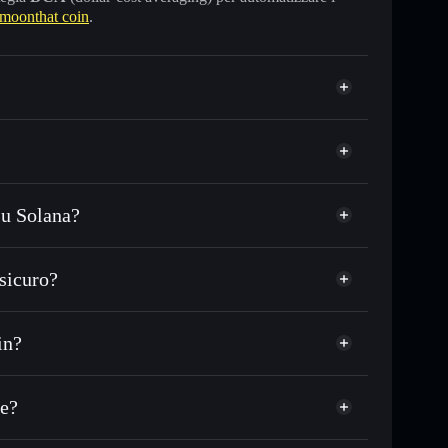
moonthat coin
.
su Solana?
 USDC o in migliaia di altri token Solana al prezzo
rezzo desiderato di MOONTHAT
sicuro?
e su MOONTHAT nel tempo
wallet non-custodial
Solflare
collegare pubblicamente i wallet usando
moonthat coin
in?
Aggregatore di
pitalizzazione di mercato e liquidità di MOONTHAT
 wallet non-custodial all’interno del quale hai il pieno
pump
he?
MOONTHAT
wallet