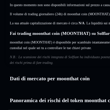
In questo momento non sono disponibili informazioni sul prezzo a causa 
Il volume di trading giornaliero (24h) di moonthat coin (MOONTHAT
La sua attuale capitalizzazione di mercato è circa
N/A
. La liquidità su
Fai trading moonthat coin (MOONTHAT) su Solflar
moonthat coin (MOONTHAT) è disponibile per scambialo istantaneament
custodial nel quale sei tu a controllare le tue chiavi private.
N.B.: La scansione dei rischi integrata di Solflare ha individuato pote
dei rischi prima di fare trading.
Dati di mercato per moonthat coin
Panoramica dei rischi del token moonthat 