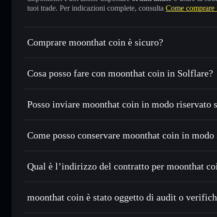
tuoi trade. Per indicazioni complete, consulta
Come comprare 
Comprare moonthat coin è sicuro?
moonthat coin
non è verificato
Cosa posso fare con moonthat coin in Solflare?
moonthat coin
wallet Solflare
Posso inviare moonthat coin in modo riservato 
Scambiare istantaneamente
— scambia MOONTHAT in SOL,
migliore con il routing intelligente dell’ordine
Aggregatore di privacy
Impostare ordini limite
— automatizza i tuoi trade al p
Come posso conservare moonthat coin in modo 
Usare il DCA
— applica la strategia dollar-cost averag
moonthat coin
Inviare in modo riservato
— trasferisci MOONTHAT senza 
Solflare
l’Aggregatore di privacy incorporato di Solflare
Qual è l’indirizzo del contratto per moonthat co
Monitorare in tempo reale
— conosci prezzo, volume, ca
privacy
moonthat coin
Conservare in modo sicuro
— tieni i tuoi MOONTHAT in un
5gGmuUZfpEYBzyTsNMXnuRtVPacocHzFjyUWxZ4N
moonthat coin è stato oggetto di audit o verific
ed esclusivo controllo delle tue chiavi private
Solflare
moonthat coin
non è verificato