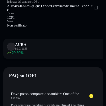
Indirizzo del contratto 1OF1
AHm4BaJE8ZmRqUquqTYVwfEzmWmmdvi1mkuALYpZZFf
e
Ticker
1OF1
Stato
Non verificato
AURA
$
0.011153
29.80
%
FAQ su 1OF1
Dove posso comprare o scambiare One of the
Ones?
Puoi comprare, vendere o scambiare
One of the Ones