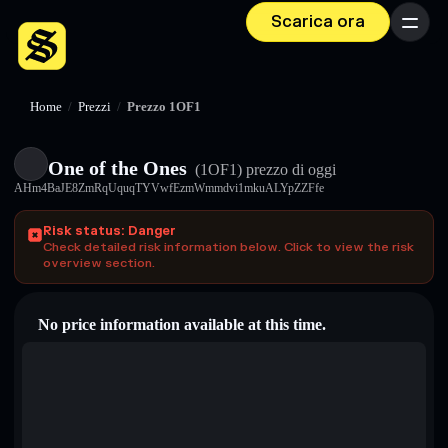
Scarica ora
Menu
Home
/
Prezzi
/
Prezzo 1OF1
One of the Ones
(1OF1)
prezzo di oggi
AHm4BaJE8ZmRqUquqTYVwfEzmWmmdvi1mkuALYpZZFfe
Risk status: Danger
Check detailed risk information below. Click to view the risk
overview section.
No price information available at this time.