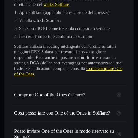
direttamente nel
wallet Solflare
:
Apri Solflare (app mobile o estensione del browser)
Vai alla scheda Scambia
Seleziona
1OF1
come token da comprare o vendere
Inserisci l’importo e conferma lo scambio
Solflare utilizza il routing intelligente dell’ordine su tutti i
maggiori DEX Solana per trovare il prezzo migliore
disponibile. Puoi anche impostare
ordini limite
o usare la
strategia
DCA
(dollar-cost averaging) per automatizzare i tuoi
trade. Per indicazioni complete, consulta
Come comprare One
of the Ones
.
Comprare One of the Ones è sicuro?
One of the Ones
non è verificato
Cosa posso fare con One of the Ones in Solflare?
One of the Ones
wallet Solflare
Scambiare istantaneamente
— scambia 1OF1 in SOL,
Posso inviare One of the Ones in modo riservato su
USDC o in migliaia di altri token Solana al prezzo migliore
Solana?