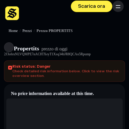
Scarica ora
Menu
Home
/
Prezzi
/
Prezzo PROPERTITS
Propertits
prezzo di oggi
2J3ofexNLVQMPE7nAC8TXeyT1Xsq34bJR8QCAo5Rpump
Risk status: Danger
Check detailed risk information below. Click to view the risk
overview section.
No price information available at this time.