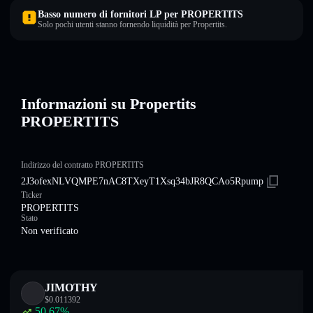
Basso numero di fornitori LP per PROPERTITS
Solo pochi utenti stanno fornendo liquidità per Propertits.
Informazioni su Propertits
PROPERTITS
Indirizzo del contratto PROPERTITS
2J3ofexNLVQMPE7nAC8TXeyT1Xsq34bJR8QCAo5Rpump
Ticker
PROPERTITS
Stato
Non verificato
JIMOTHY
$
0.011392
50.67
%