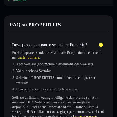
FAQ su PROPERTITS
Dove posso comprare o scambiare Propertits?
Puoi comprare, vendere o scambiare
Propertits
direttamente
nel
wallet Solflare
:
Apri Solflare (app mobile o estensione del browser)
Vai alla scheda Scambia
Seleziona
PROPERTITS
come token da comprare o
vendere
Inserisci l’importo e conferma lo scambio
Solflare utilizza il routing intelligente dell’ordine su tutti i
maggiori DEX Solana per trovare il prezzo migliore
disponibile. Puoi anche impostare
ordini limite
o usare la
strategia
DCA
(dollar-cost averaging) per automatizzare i tuoi
trade. Per indicazioni complete, consulta
Come comprare