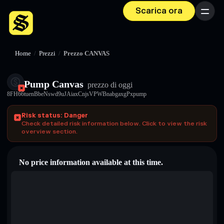
Scarica ora
Menu
Home
/
Prezzi
/
Prezzo CANVAS
Pump Canvas
prezzo di oggi
8FH66tuenBbeNswd9uJAiaxCnjsVPWBnabgaxgPxpump
Risk status: Danger
Check detailed risk information below. Click to view the risk
overview section.
No price information available at this time.