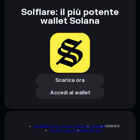
l’80%
Pump Canvas
Solflare: il più potente
wallet Solana
Disclaimer: Queste informazioni hanno esclusivamente scopi
formativi e non costituiscono una consulenza finanziaria.
Informati sempre autonomamente. Dati forniti da
rugcheck.xyz.
Scarica ora
Accedi al wallet
Scarica ora
Accedi al wallet
INFORMATIVA SULLA PRIVACY
TERMS
COOKIES
MAPPA DEL SITO
BRAND KIT