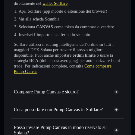
direttamente nel
wallet Solflare
:
Apri Solflare (app mobile o estensione del browser)
Vai alla scheda Scambia
Seleziona
CANVAS
come token da comprare o vendere
Inserisci l’importo e conferma lo scambio
Solflare utilizza il routing intelligente dell’ordine su tutti i
maggiori DEX Solana per trovare il prezzo migliore
disponibile. Puoi anche impostare
ordini limite
o usare la
strategia
DCA
(dollar-cost averaging) per automatizzare i tuoi
trade. Per indicazioni complete, consulta
Come comprare
Pump Canvas
.
Comprare Pump Canvas è sicuro?
Pump Canvas
non è verificato
Cosa posso fare con Pump Canvas in Solflare?
Pump Canvas
wallet Solflare
Scambiare istantaneamente
— scambia CANVAS in
Posso inviare Pump Canvas in modo riservato su
SOL, USDC o in migliaia di altri token Solana al prezzo
Solana?