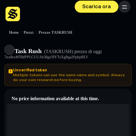
Scarica ora
Menu
Home
/
Prezzi
/
Prezzo TASKRUSH
Task Rush
(TASKRUSH)
prezzo di oggi
7isx8rx49T8ifPPLCUUAb38gz59YTxXgBga2PpbjzBLV
Unverified token
Multiple tokens can use the same name and symbol. Always
do your own research before buying.
No price information available at this time.