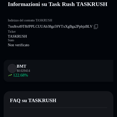
Informazioni su Task Rush TASKRUSH
Indirizzo del contratto TASKRUSH
7isx8rx49T8ifPPLCUUAb38gz59YTxXgBga2PpbjzBLV
Ticker
TASKRUSH
Stato
Non verificato
BMT
$
0.029414
122.68
%
FAQ su TASKRUSH