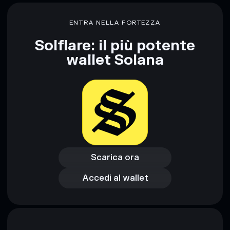
Disclaimer: Queste informazioni hanno esclusivamente scopi
ENTRA NELLA FORTEZZA
formativi e non costituiscono una consulenza finanziaria.
Informati sempre autonomamente. Dati forniti da
Solflare: il più potente
rugcheck.xyz.
wallet Solana
Scarica ora
Accedi al wallet
Scarica ora
Accedi al wallet