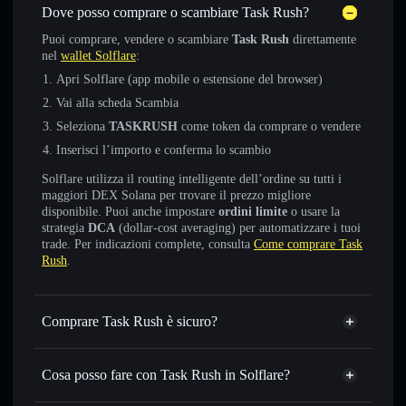
Dove posso comprare o scambiare Task Rush?
Puoi comprare, vendere o scambiare
Task Rush
direttamente
nel
wallet Solflare
:
Apri Solflare (app mobile o estensione del browser)
Vai alla scheda Scambia
Seleziona
TASKRUSH
come token da comprare o vendere
Inserisci l’importo e conferma lo scambio
Solflare utilizza il routing intelligente dell’ordine su tutti i
maggiori DEX Solana per trovare il prezzo migliore
disponibile. Puoi anche impostare
ordini limite
o usare la
strategia
DCA
(dollar-cost averaging) per automatizzare i tuoi
trade. Per indicazioni complete, consulta
Come comprare Task
Rush
.
Comprare Task Rush è sicuro?
Task Rush
non è verificato
Cosa posso fare con Task Rush in Solflare?
Task Rush
wallet Solflare