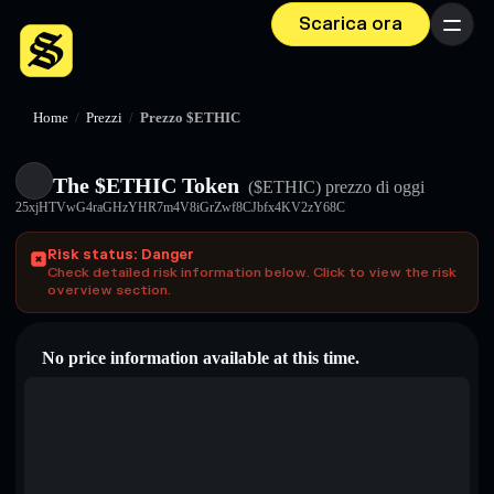
Scarica ora
Menu
Home
/
Prezzi
/
Prezzo $ETHIC
The $ETHIC Token
($ETHIC)
prezzo di oggi
25xjHTVwG4raGHzYHR7m4V8iGrZwf8CJbfx4KV2zY68C
Risk status: Danger
Check detailed risk information below. Click to view the risk
overview section.
No price information available at this time.