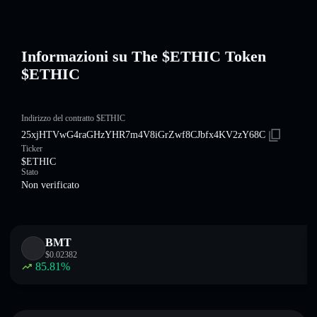
Informazioni su The $ETHIC Token
$ETHIC
Indirizzo del contratto $ETHIC
25xjHTVwG4raGHzYHR7m4V8iGrZwf8CJbfx4KV2zY68C
Ticker
$ETHIC
Stato
Non verificato
BMT
$
0.02382
85.81
%