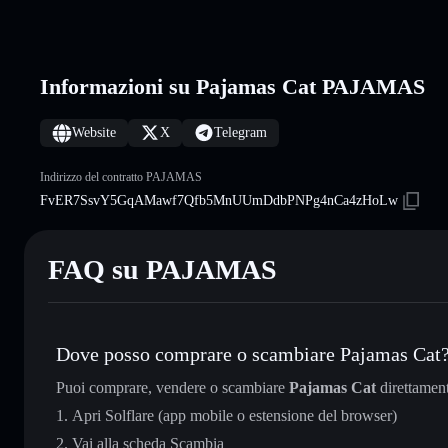
Informazioni su Pajamas Cat PAJAMAS
Website
X
Telegram
Indirizzo del contratto PAJAMAS
FvER7SsvY5GqAMawf7Qfb5MnUUmDdbPNPg4nCa4zHoLw
FAQ su PAJAMAS
Dove posso comprare o scambiare Pajamas Cat
Puoi comprare, vendere o scambiare
Pajamas Cat
direttamen
Apri Solflare (app mobile o estensione del browser)
Vai alla scheda Scambia