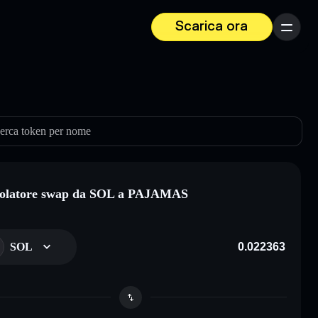
Scarica ora
Menu
erca token per nome
colatore swap da SOL a PAJAMAS
SOL