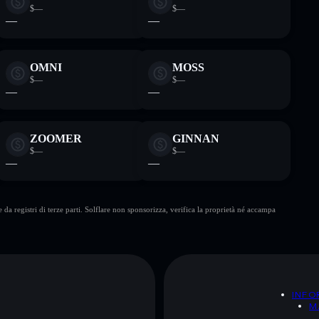
$—
$—
—
—
OMNI
MOSS
$—
$—
—
—
ZOOMER
GINNAN
$—
$—
—
—
da registri di terze parti. Solflare non sponsorizza, verifica la proprietà né accampa
A
INFO
M