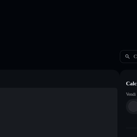
C
Cal
Vendi