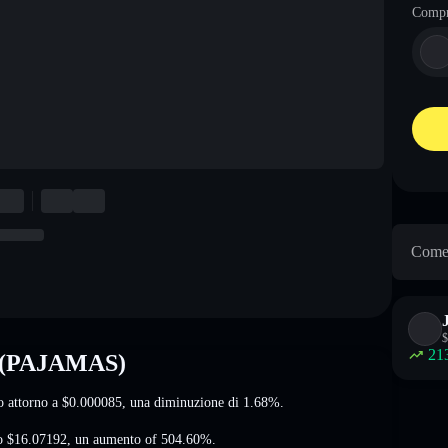
Comp
Come 
$
21
t (PAJAMAS)
o attorno a
$0.000085
, una diminuzione di 1.68%
.
to
$16.07192
,
un aumento of 504.60%
.