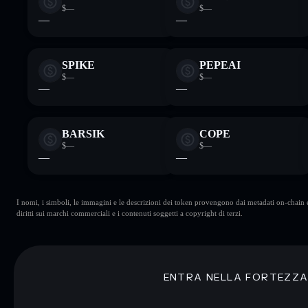
$—
$—
—
—
SPIKE
PEPEAI
$—
$—
—
—
BARSIK
COPE
$—
$—
—
—
I nomi, i simboli, le immagini e le descrizioni dei token provengono dai metadati on-chain e 
diritti sui marchi commerciali e i contenuti soggetti a copyright di terzi.
ENTRA NELLA FORTEZZ