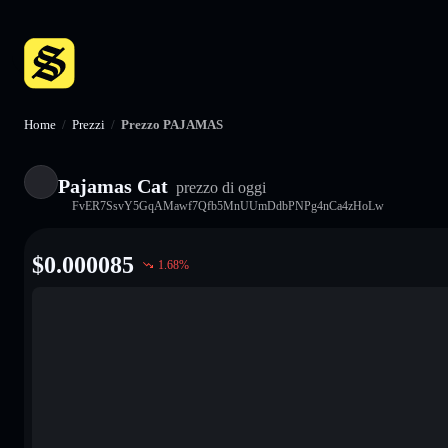
Home
/
Prezzi
/
Prezzo PAJAMAS
Pajamas Cat
prezzo di oggi
FvER7SsvY5GqAMawf7Qfb5MnUUmDdbPNPg4nCa4zHoLw
$
0.000085
1.68
%