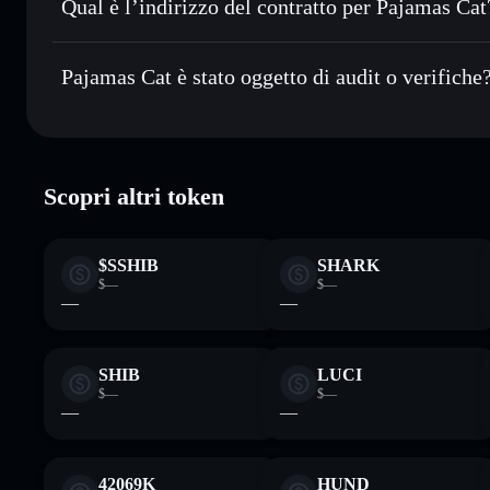
Qual è l’indirizzo del contratto per Pajamas Cat
Monitorare in tempo reale
— conosci prezzo, volume, cap
privacy
Pajamas Cat
Conservare in modo sicuro
— tieni i tuoi PAJAMAS in un w
FvER7SsvY5GqAMawf7Qfb5MnUUmDdbPNPg4nCa4
Pajamas Cat è stato oggetto di audit o verifiche
esclusivo controllo delle tue chiavi private
Solflare
Pajamas Cat
verificato
Scopri altri token
$SSHIB
SHARK
$—
$—
—
—
SHIB
LUCI
$—
$—
—
—
42069K
HUND