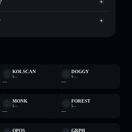
?
Aggregatore di
italizzazione di mercato e liquidità di PAJAMAS
allet non-custodial all’interno del quale hai il pieno ed
zHoLw
?
PAJAMAS
wallet
KOLSCAN
DOGGY
$—
$—
—
—
MONK
FOREST
$—
$—
—
—
OPOS
GRPH