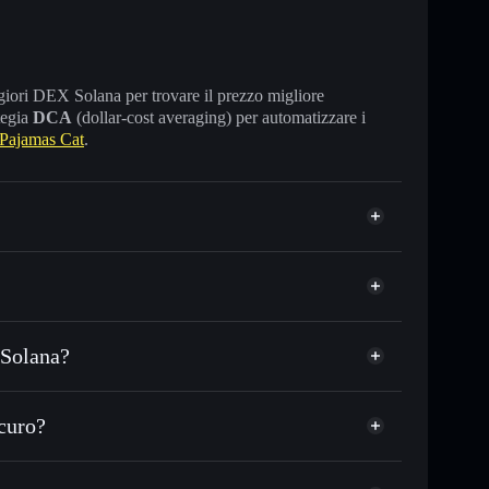
maggiori DEX Solana per trovare il prezzo migliore
tegia
DCA
(dollar-cost averaging) per automatizzare i
Pajamas Cat
.
 Solana?
SDC o in migliaia di altri token Solana al prezzo
Pajamas
ezzo desiderato di PAJAMAS
curo?
 su PAJAMAS nel tempo
wallet non-custodial
Solflare
llegare pubblicamente i wallet usando l’Aggregatore di