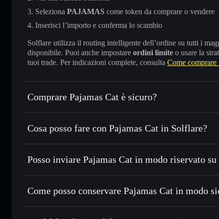
Seleziona
PAJAMAS
come token da comprare o vendere
Inserisci l’importo e conferma lo scambio
Solflare utilizza il routing intelligente dell’ordine su tutti i 
disponibile. Puoi anche impostare
ordini limite
o usare la stra
tuoi trade. Per indicazioni complete, consulta
Come comprare 
Comprare Pajamas Cat è sicuro?
Pajamas Cat
token verificato
Cosa posso fare con Pajamas Cat in Solflare?
Pajamas Cat
wallet Solflare
Posso inviare Pajamas Cat in modo riservato su
Scambiare istantaneamente
— scambia PAJAMAS in SOL, U
migliore con il routing intelligente dell’ordine
wallet Solflare
Aggregatore di privacy
Impostare ordini limite
— automatizza i tuoi trade al pr
Cat
Come posso conservare Pajamas Cat in modo si
Usare il DCA
— applica la strategia dollar-cost average
Pajamas Cat
Inviare in modo riservato
— trasferisci PAJAMAS senza co
privacy incorporato di Solflare