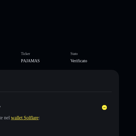
Ticker
Stato
PAJAMAS
Verificato
?
te nel
wallet Solflare
: