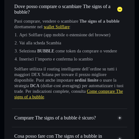
Dove posso comprare o scambiare The signs of a
bubble?
Puoi comprare, vendere o scambiare
The signs of a bubble
direttamente nel
wallet Solflare
:
Apri Solflare (app mobile o estensione del browser)
Vai alla scheda Scambia
Seleziona
BUBBLE
come token da comprare o vendere
Inserisci l’importo e conferma lo scambio
Solflare utilizza il routing intelligente dell’ordine su tutti i
maggiori DEX Solana per trovare il prezzo migliore
disponibile. Puoi anche impostare
ordini limite
o usare la
strategia
DCA
(dollar-cost averaging) per automatizzare i tuoi
trade. Per indicazioni complete, consulta
Come comprare The
signs of a bubble
.
Comprare The signs of a bubble è sicuro?
The signs of a bubble
non è verificato
Cosa posso fare con The signs of a bubble in