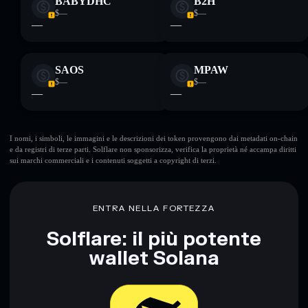
BABYDHC
B2H
$—
$—
—
—
SAOS
MPAW
$—
$—
—
—
I nomi, i simboli, le immagini e le descrizioni dei token provengono dai metadati on-chain
e da registri di terze parti. Solflare non sponsorizza, verifica la proprietà né accampa diritti
sui marchi commerciali e i contenuti soggetti a copyright di terzi.
ENTRA NELLA FORTEZZA
Solflare: il più potente
wallet Solana