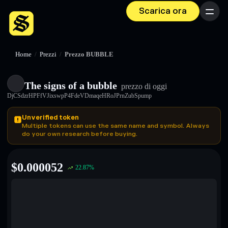
Scarica ora
Menu
Home
/
Prezzi
/
Prezzo BUBBLE
The signs of a bubble
prezzo di oggi
DjCSdzrHPFfVJixswpP4FdeVDmaqeHRoJPrnZubSpump
Unverified token
Multiple tokens can use the same name and symbol. Always
do your own research before buying.
$
0.000052
22.87
%