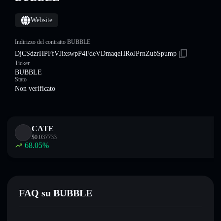
Website
Indirizzo del contratto BUBBLE
DjCSdzrHPFfVJixswpP4FdeVDmaqeHRoJPrnZubSpump
Ticker
BUBBLE
Stato
Non verificato
CATE
$
0.037733
68.05
%
FAQ su BUBBLE