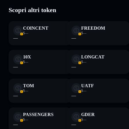
Scopri altri token
Disclaimer: Queste informazioni hanno esclusivamente scopi
formativi e non costituiscono una consulenza finanziaria.
COINCENT
FREEDOM
Informati sempre autonomamente. Dati forniti da
$—
$—
rugcheck.xyz.
—
—
10X
LONGCAT
$—
$—
—
—
TOM
UATF
$—
$—
—
—
PASSENGERS
GDER
$—
$—
—
—