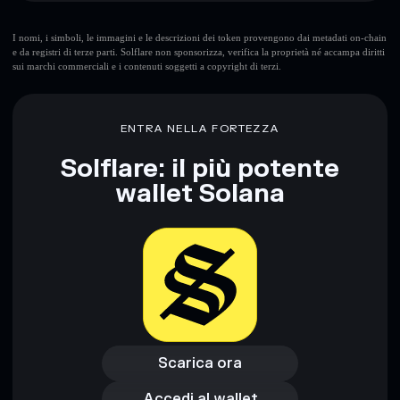
I nomi, i simboli, le immagini e le descrizioni dei token provengono dai metadati on-chain
e da registri di terze parti. Solflare non sponsorizza, verifica la proprietà né accampa diritti
sui marchi commerciali e i contenuti soggetti a copyright di terzi.
Disclaimer: Queste informazioni hanno esclusivamente scopi
formativi e non costituiscono una consulenza finanziaria.
Informati sempre autonomamente. Dati forniti da
ENTRA NELLA FORTEZZA
rugcheck.xyz.
Solflare: il più potente
wallet Solana
Scarica ora
Accedi al wallet
Scarica ora
Accedi al wallet