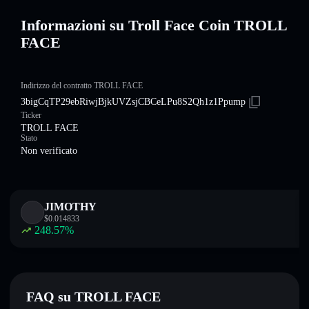
Informazioni su Troll Face Coin TROLL
FACE
Indirizzo del contratto TROLL FACE
3bigCqTP29ebRiwjBjkUVZsjCBCeLPu8S2Qh1z1Ppump
Ticker
TROLL FACE
Stato
Non verificato
JIMOTHY
$
0.014833
248.57
%
FAQ su TROLL FACE