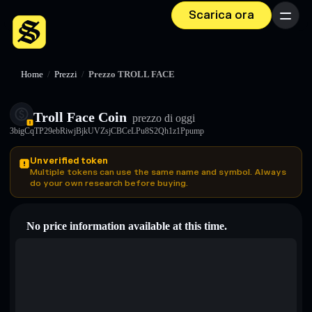
Scarica ora
Menu
Home
/
Prezzi
/
Prezzo TROLL FACE
Troll Face Coin
prezzo di oggi
3bigCqTP29ebRiwjBjkUVZsjCBCeLPu8S2Qh1z1Ppump
Unverified token
Multiple tokens can use the same name and symbol. Always
do your own research before buying.
No price information available at this time.