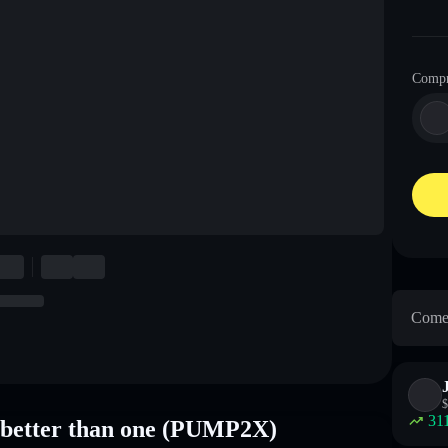
Comp
Come 
$
31
s better than one (PUMP2X)