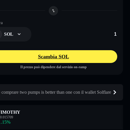
ra
SOL
Scambia SOL
Il prezzo può dipendere dal servizio on-ramp
comprare two pumps is better than one con il wallet Solflare
JIMOTHY
0.015709
1.15
%