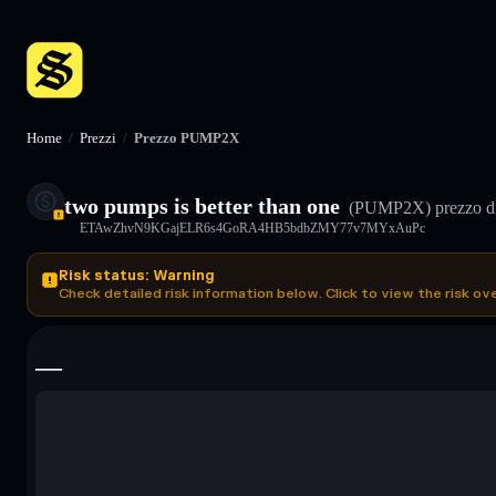
Home
/
Prezzi
/
Prezzo PUMP2X
two pumps is better than one
(PUMP2X)
prezzo d
ETAwZhvN9KGajELR6s4GoRA4HB5bdbZMY77v7MYxAuPc
Risk status: Warning
Check detailed risk information below. Click to view the risk ov
—