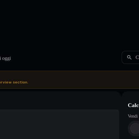
C
i oggi
erview section.
Calc
Vendi