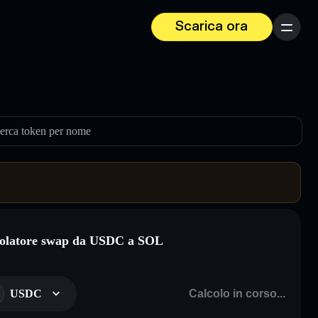
Scarica ora
Menu
erca token per nome
olatore swap da USDC a SOL
USDC