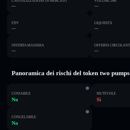
CAPITALIZZAZIONE DI MERCATO
VOLUME 24H
—
—
FDV
LIQUIDITÀ
—
—
OFFERTA MASSIMA
OFFERTA CIRCOLAN
—
—
Panoramica dei rischi del token two pumps 
CONIABILE
MUTEVOLE
No
Sì
CONGELABILE
No