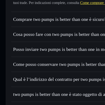
tuoi trade. Per indicazioni complete, consulta
Come comprare t
Comprare two pumps is better than one è sicuro
two pumps is better than one
non è verificato
Cosa posso fare con two pumps is better than on
two pumps is better than one
wallet Solflare
Posso inviare two pumps is better than one in m
Scambiare istantaneamente
— scambia PUMP2X in SOL, US
migliore con il routing intelligente dell’ordine
Aggregatore di privacy
Inviare in modo riservato
— trasferisci PUMP2X senza col
Come posso conservare two pumps is better tha
privacy incorporato di Solflare
Monitorare in tempo reale
— conosci prezzo, volume, cap
two pumps is better than o
Solflare
Conservare in modo sicuro
— tieni i tuoi PUMP2X in un wa
Qual è l’indirizzo del contratto per two pumps i
esclusivo controllo delle tue chiavi private
Aggregatore di privacy
two pumps is be
ETAwZhvN9KGajELR6s4GoRA4HB5bdbZMY77v7MY
two pumps is better than one è stato oggetto di a
two pumps is better than one
non è verificato