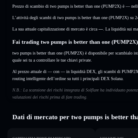
Prezzo di scambio di two pumps is better than one (PUMP2X) è
—
nell
L’attività degli scambi di two pumps is better than one (PUMP2X) su 2
La sua attuale capitalizzazione di mercato è circa
—
. La liquidità sui 
Fai trading two pumps is better than one (PUMP2X) 
two pumps is better than one (PUMP2X) è disponibile per scambialo is
quale sei tu a controllare le tue chiavi private.
Al prezzo attuale di — con — in liquidità DEX, gli scambi di PUMP2X 
routing intelligente dell’ordine su tutti i principali DEX Solana.
N.B.: La scansione dei rischi integrata di Solflare ha individuato poten
valutazioni dei rischi prima di fare trading.
Dati di mercato per two pumps is better th