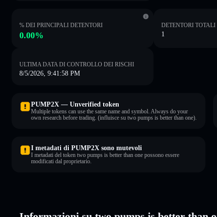
% DEI PRINCIPALI DETENTORI
DETENTORI TOTALI
0.00%
1
ULTIMA DATA DI CONTROLLO DEI RISCHI
8/5/2026, 9:41:58 PM
PUMP2X — Unverified token
Multiple tokens can use the same name and symbol. Always do your
own research before trading. (influisce su two pumps is better than one).
I metadati di PUMP2X sono mutevoli
I metadati del token two pumps is better than one possono essere
modificati dal proprietario.
Informazioni su two pumps is better tha