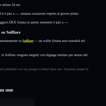
e ultime 24 ore.
4 h è pari a
—
,
nessuna variazione
rispetto al giorno prima.
maggiori DEX Solana in questo momento è pari a
—
.
su Solflare
tantaneamente su
Solflare
— un wallet Solana non-custodial nel
in Solflare vengono eseguiti con slippage minimo per mezzo del
ziali problemi con two pumps is better than one. Esamina sempre le
an one