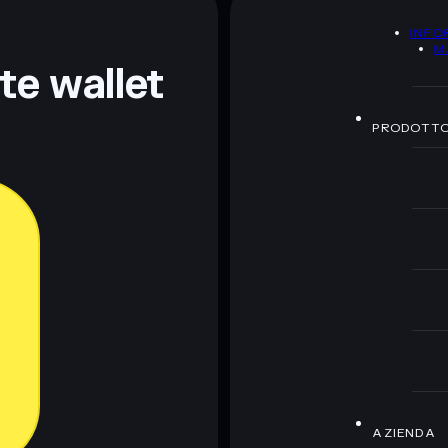
A
INFO
ormativi e non costituiscono una consulenza finanziaria.
M
z.
nte wallet
PRODOTT
AZIENDA