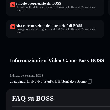
Singolo proprietario dei BOSS
Un solo wallet detiene un importo elevato dell’offerta di Video Game
Boss.
Alta concentrazione della proprietà di BOSS
I maggiori wallet detengono più dell’80% dell’offerta di Video Game
Boss.
Informazioni su Video Game Boss BOSS
Indirizzo del contratto BOSS
2ogtqUnuuH3iuNd7NEjas7gFxnL1ffabrnSzkySBpump
FAQ su BOSS