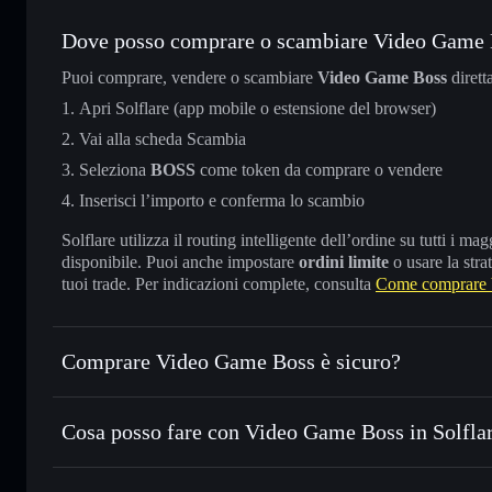
Dove posso comprare o scambiare Video Game
Puoi comprare, vendere o scambiare
Video Game Boss
dirett
Apri Solflare (app mobile o estensione del browser)
Vai alla scheda Scambia
Seleziona
BOSS
come token da comprare o vendere
Inserisci l’importo e conferma lo scambio
Solflare utilizza il routing intelligente dell’ordine su tutti i 
disponibile. Puoi anche impostare
ordini limite
o usare la stra
tuoi trade. Per indicazioni complete, consulta
Come comprare
Comprare Video Game Boss è sicuro?
Video Game Boss
non è verificato
Cosa posso fare con Video Game Boss in Solfla
Video Game Boss
wallet Solflare