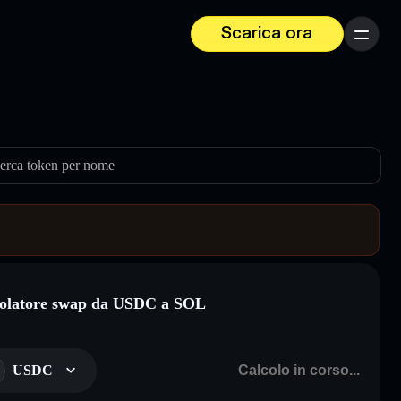
Scarica ora
Menu
erca token per nome
olatore swap da USDC a SOL
USDC