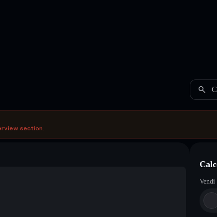
C
erview section.
Calc
Vendi