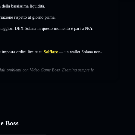
della bassissima liquidità.
riazione
rispetto al giorno prima.
i maggiori DEX Solana in questo momento è pari a
N/A
.
imposta ordini limite su
Solflare
— un wallet Solana non-
enziali problemi con Video Game Boss. Esamina sempre le
me Boss