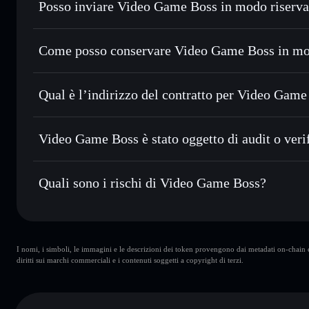
Posso inviare Video Game Boss in modo riserva
Scambiare istantaneamente
— scambia BOSS in SOL, USDC
migliore con il routing intelligente dell’ordine
Aggregatore di privacy
Impostare ordini limite
— automatizza i tuoi trade al pre
Come posso conservare Video Game Boss in mo
Usare il DCA
— applica la strategia dollar-cost average 
Video Game Boss
Inviare in modo riservato
— trasferisci BOSS senza colleg
Solflare
privacy incorporato di Solflare
Qual è l’indirizzo del contratto per Video Game
Monitorare in tempo reale
— conosci prezzo, volume, capi
Aggregatore di privacy
Video Game Bos
Conservare in modo sicuro
— tieni i tuoi BOSS in un walle
2ogtqUnuuH3iuNd7NEjas7gFxnL1ffabrnSzkySBpump
Video Game Boss è stato oggetto di audit o veri
esclusivo controllo delle tue chiavi private
Video Game Boss
non è verificato
Quali sono i rischi di Video Game Boss?
Rischi principali di Video Game Boss:
I nomi, i simboli, le immagini e le descrizioni dei token provengono dai metadati on-chain e 
wallet
Video Game Boss
diritti sui marchi commerciali e i contenuti soggetti a copyright di terzi.
Video Game Boss
limitata
Boss