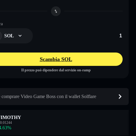
ra
SOL
Scambia SOL
Il prezzo può dipendere dal servizio on-ramp
comprare Video Game Boss con il wallet Solflare
JIMOTHY
0.01244
4.63
%