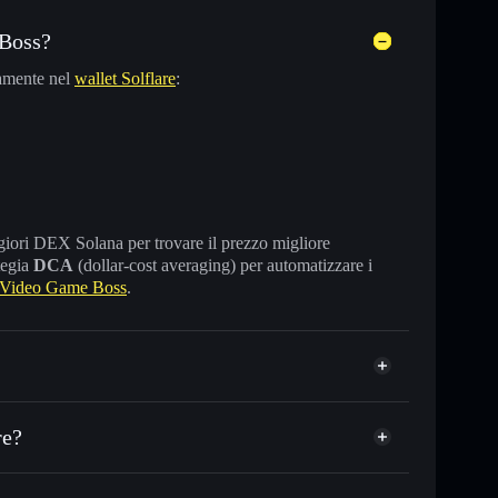
 Boss?
amente nel
wallet Solflare
:
maggiori DEX Solana per trovare il prezzo migliore
tegia
DCA
(dollar-cost averaging) per automatizzare i
 Video Game Boss
.
re?