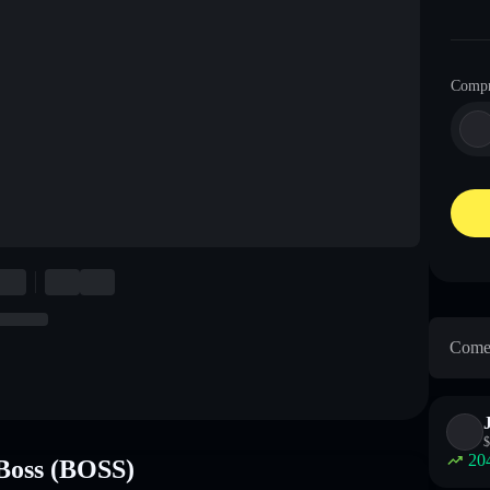
Comp
Come 
$
20
Boss (BOSS)