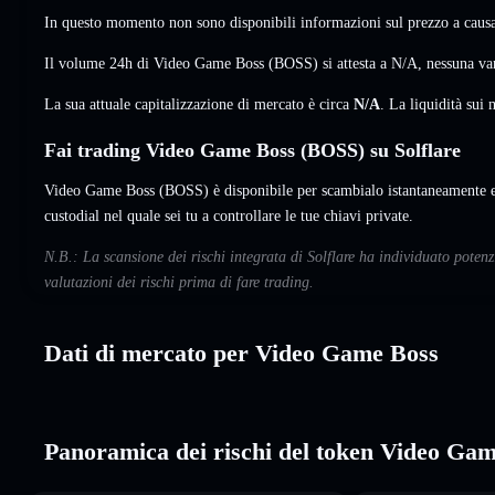
In questo momento non sono disponibili informazioni sul prezzo a causa 
Il volume 24h di Video Game Boss (BOSS) si attesta a
N/A
,
nessuna va
La sua attuale capitalizzazione di mercato è circa
N/A
. La liquidità su
Fai trading Video Game Boss (BOSS) su Solflare
Video Game Boss (BOSS) è disponibile per scambialo istantaneamente e 
custodial nel quale sei tu a controllare le tue chiavi private.
N.B.: La scansione dei rischi integrata di Solflare ha individuato pot
valutazioni dei rischi prima di fare trading.
Dati di mercato per Video Game Boss
Panoramica dei rischi del token Video Ga