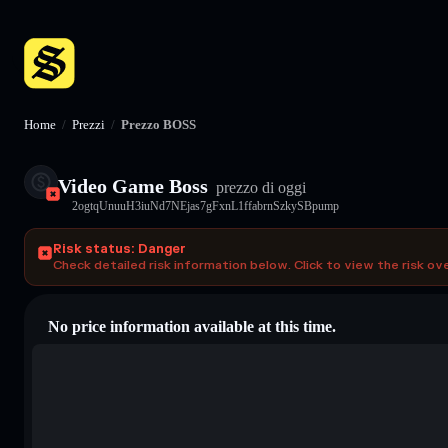
Home
/
Prezzi
/
Prezzo BOSS
Video Game Boss
prezzo di oggi
2ogtqUnuuH3iuNd7NEjas7gFxnL1ffabrnSzkySBpump
Risk status: Danger
Check detailed risk information below. Click to view the risk ov
No price information available at this time.