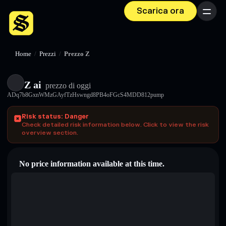
Scarica ora
Menu
Home
/
Prezzi
/
Prezzo Z
Z ai
prezzo di oggi
ADq7b8GxnWMzGAyfTzHswngd8PB4oFGcS4MDD812pump
Risk status: Danger
Check detailed risk information below. Click to view the risk
overview section.
No price information available at this time.