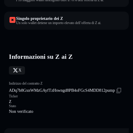
I 10 maggiori wallet detengono oltre il 70% dell’offerta di Z ai.
Singolo proprietario dei Z
Un solo wallet detiene un importo elevato dell’offerta di Z ai.
Informazioni su Z ai Z
X
Indirizzo del contratto Z
ADq7b8GxnWMzGAyfTzHswngd8PB4oFGcS4MDD812pump
Ticker
Z
Stato
Non verificato