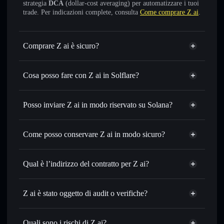
strategia
DCA
(dollar-cost averaging) per automatizzare i tuoi
trade. Per indicazioni complete, consulta
Come comprare Z ai
.
Comprare Z ai è sicuro?
Z ai
non è verificato
Cosa posso fare con Z ai in Solflare?
Z ai
wallet Solflare
Scambiare istantaneamente
— scambia Z in SOL, USDC
Posso inviare Z ai in modo riservato su Solana?
o in migliaia di altri token Solana al prezzo migliore con il
Aggregatore di privacy
routing intelligente dell’ordine
Come posso conservare Z ai in modo sicuro?
Impostare ordini limite
— automatizza i tuoi trade al
prezzo desiderato di Z
Z ai
Usare il DCA
— applica la strategia dollar-cost average su
wallet non-custodial
Solflare
Qual è l’indirizzo del contratto per Z ai?
Z nel tempo
Inviare in modo riservato
— trasferisci Z senza collegare
Z ai
pubblicamente i wallet usando l’Aggregatore di privacy
ADq7b8GxnWMzGAyfTzHswngd8PB4oFGcS4MDD812pump
Solflare
Z ai è stato oggetto di audit o verifiche?
Aggregatore di privacy
incorporato di Solflare
Z ai
Z ai
non è verificato
Monitorare in tempo reale
— conosci prezzo, volume,
Z
wallet Solflare
capitalizzazione di mercato e liquidità di Z
Quali sono i rischi di Z ai?