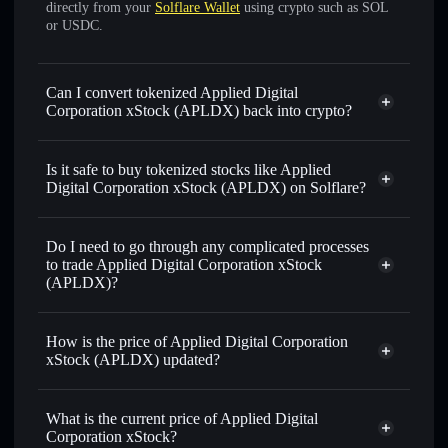
directly from your
Solflare Wallet
using crypto such as SOL
or USDC.
Can I convert tokenized Applied Digital
Corporation xStock (APLDX) back into crypto?
Applied Digital Corporation
xStock
swapped for USDC or SOL anytime
Is it safe to buy tokenized stocks like Applied
Digital Corporation xStock (APLDX) on Solflare?
1:1 backed,
on-chain, and transparently verified
Do I need to go through any complicated processes
to trade Applied Digital Corporation xStock
(APLDX)?
How is the price of Applied Digital Corporation
xStock (APLDX) updated?
Applied Digital Corporation xStock
match the real-world stock price
What is the current price of Applied Digital
Corporation xStock?