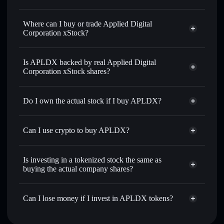
Applied Digital Corporation xStock
$30.02
Where can I buy or trade Applied Digital
2.44%
Corporation xStock?
Solflare Wallet
Is APLDX backed by real Applied Digital
Corporation xStock shares?
Do I own the actual stock if I buy APLDX?
Can I use crypto to buy APLDX?
Is investing in a tokenized stock the same as
buying the actual company shares?
Can I lose money if I invest in APLDX tokens?