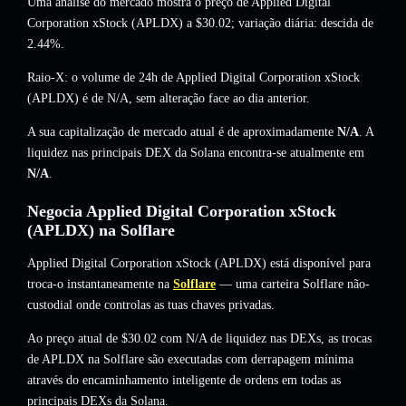
Uma análise do mercado mostra o preço de Applied Digital
Corporation xStock (APLDX) a
$30.02
; variação diária: descida de
2.44%
.
Raio-X: o volume de 24h de Applied Digital Corporation xStock
(APLDX) é de
N/A
,
sem alteração
face ao dia anterior.
A sua capitalização de mercado atual é de aproximadamente
N/A
. A
liquidez nas principais DEX da Solana encontra-se atualmente em
N/A
.
Negocia Applied Digital Corporation xStock
(APLDX) na Solflare
Applied Digital Corporation xStock (APLDX) está disponível para
troca-o instantaneamente na
Solflare
— uma carteira Solflare não-
custodial onde controlas as tuas chaves privadas.
Ao preço atual de $30.02 com N/A de liquidez nas DEXs, as trocas
de APLDX na Solflare são executadas com derrapagem mínima
através do encaminhamento inteligente de ordens em todas as
principais DEXs da Solana.