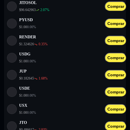
JITOSOL
Comprar
$
96.642963
2.07
%
PYUSD
Comprar
$
1.00
0.00
%
RENDER
Comprar
$
1.324626
0.35
%
USDG
Comprar
$
1.00
0.00
%
JUP
Comprar
$
0.182645
1.68
%
USDE
Comprar
$
1.00
0.00
%
USX
Comprar
$
1.00
0.00
%
JTO
Comprar
$
0.486617
2.93
%