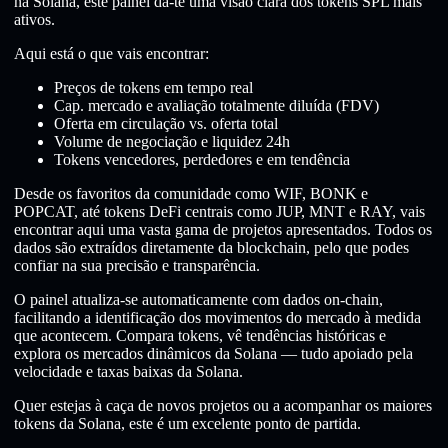
na Solana, este painel dá-te uma visão clara dos tokens SPL mais
ativos.
Aqui está o que vais encontrar:
Preços de tokens em tempo real
Cap. mercado e avaliação totalmente diluída (FDV)
Oferta em circulação vs. oferta total
Volume de negociação e liquidez 24h
Tokens vencedores, perdedores e em tendência
Desde os favoritos da comunidade como WIF, BONK e
POPCAT, até tokens DeFi centrais como JUP, MNT e RAY, vais
encontrar aqui uma vasta gama de projetos apresentados. Todos os
dados são extraídos diretamente da blockchain, pelo que podes
confiar na sua precisão e transparência.
O painel atualiza-se automaticamente com dados on-chain,
facilitando a identificação dos movimentos do mercado à medida
que acontecem. Compara tokens, vê tendências históricas e
explora os mercados dinâmicos da Solana — tudo apoiado pela
velocidade e taxas baixas da Solana.
Quer estejas à caça de novos projetos ou a acompanhar os maiores
tokens da Solana, este é um excelente ponto de partida.