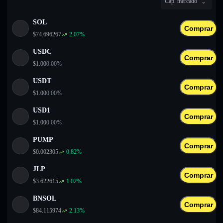
Cap. mercado
English
SOL
Deutsch
Comprar
$
74.696267
2.07
%
Italiano
USDC
Comprar
$
1.00
0.00
%
Português
USDT
Comprar
Español
$
1.00
0.00
%
USD1
Comprar
$
1.00
0.00
%
PUMP
Comprar
$
0.002305
0.82
%
JLP
Comprar
$
3.622615
1.02
%
BNSOL
Comprar
$
84.115974
2.13
%