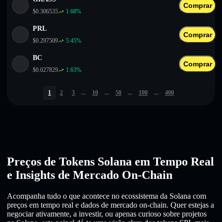
Comprar
$
0.306535
1.68
%
PRL
Comprar
$
0.297509
5.45
%
BC
Comprar
$
0.027829
1.63
%
1
2
3
...
10
...
50
...
100
...
400
Preços de Tokens Solana em Tempo Real
e Insights de Mercado On-Chain
Acompanha tudo o que acontece no ecossistema da Solana com
preços em tempo real e dados de mercado on-chain. Quer estejas a
negociar ativamente, a investir, ou apenas curioso sobre projetos