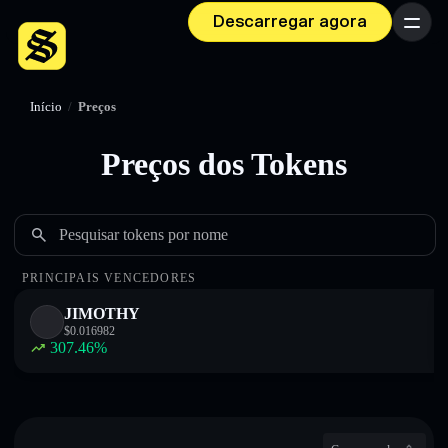
Descarregar agora
Menu
Início
/
Preços
Preços dos Tokens
Pesquisar tokens por nome
PRINCIPAIS VENCEDORES
JIMOTHY
$
0.016982
307.46
%