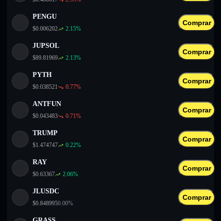
PENGU
Comprar
$
0.006202
2.15
%
JUPSOL
Comprar
$
89.81969
2.13
%
PYTH
Comprar
$
0.038521
0.77
%
ANTFUN
Comprar
$
0.043483
0.71
%
TRUMP
Comprar
$
1.474747
0.22
%
RAY
Comprar
$
0.63367
2.06
%
JLUSDC
Comprar
$
0.848995
0.00
%
GRASS