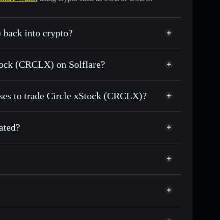
 back into crypto?
r USDC or SOL anytime
xStock (CRCLX) on Solflare?
n-chain, and transparently verified
sses to trade Circle xStock (CRCLX)?
ated?
atch the real-world stock price
4.78%
olflare Wallet