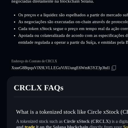
negociadas diretamente na blockchain Solana.
Os preços e a liquidez são espelhados a partir do mercado su
As negociações são executadas on-chain através de protocolo
Cada token xStock segue o preço em tempo real da ação cor
Apoiada ou colateralizada de acordo com as especificações d
entidade regulada a operar a partir da Suíça, e emitidas pela
Endereço do Contrato de CRCLX
XsueG8BtpquVJX9LVLLEGuViXUungE6WmK5YZ3p3bd1
CRCLX FAQs
What is a tokenized stock like Circle xStock 
A tokenized stock such as
Circle xStock (CRCLX)
is a digit
and
trade
it on the Solana blockchain
directly from your
So