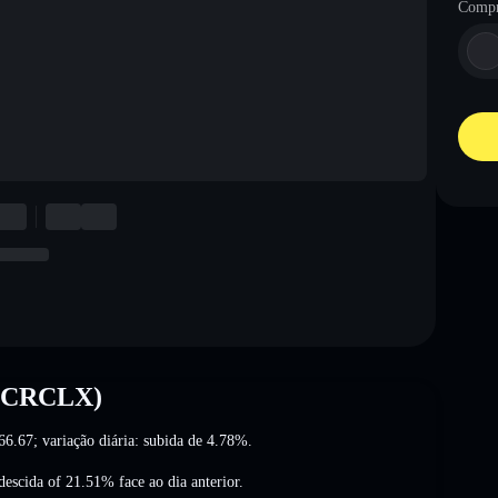
Compr
k (CRCLX)
66.67
; variação diária: subida de 4.78%
.
descida of 21.51%
face ao dia anterior.