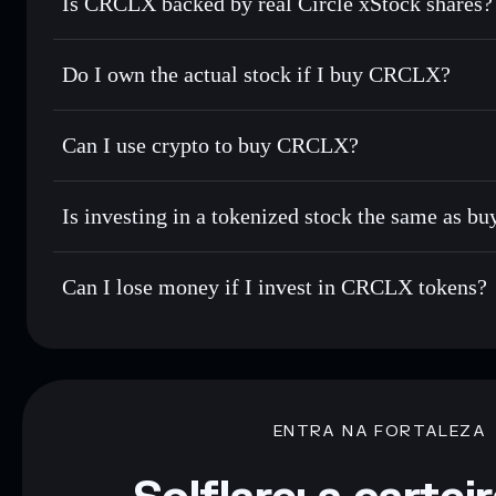
Is CRCLX backed by real Circle xStock shares?
Do I own the actual stock if I buy CRCLX?
Can I use crypto to buy CRCLX?
Is investing in a tokenized stock the same as b
Can I lose money if I invest in CRCLX tokens?
ENTRA NA FORTALEZA