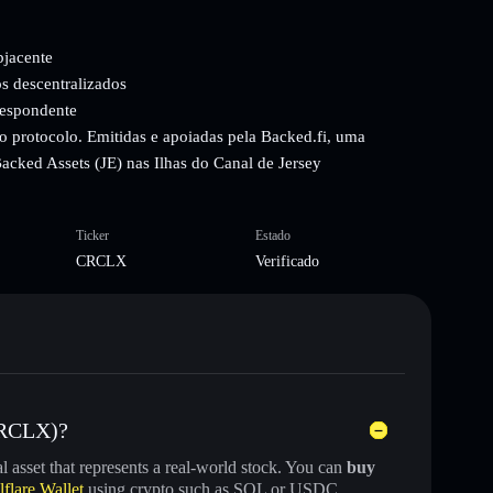
bjacente
s descentralizados
respondente
o protocolo. Emitidas e apoiadas pela Backed.fi, uma
 Backed Assets (JE) nas Ilhas do Canal de Jersey
Ticker
Estado
CRCLX
Verificado
(CRCLX)?
al asset that represents a real-world stock. You can
buy
lflare Wallet
using crypto such as SOL or USDC.