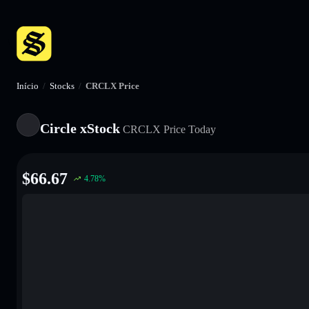
Início
/
Stocks
/
CRCLX Price
Circle xStock
CRCLX
Price Today
$
66.67
4.78
%