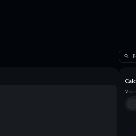
P
Calc
Vende