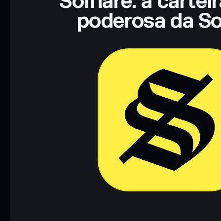
Solflare: a cartei
poderosa da So