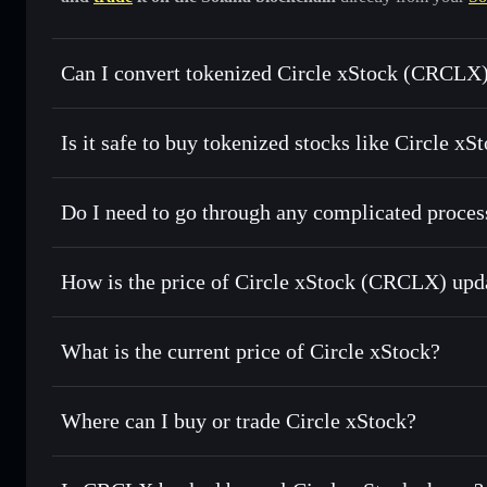
Can I convert tokenized Circle xStock (CRCLX)
Circle xStock
swapped fo
Is it safe to buy tokenized stocks like Circle 
1:1 backed, o
Do I need to go through any complicated proce
How is the price of Circle xStock (CRCLX) upd
Circle xStock
m
What is the current price of Circle xStock?
Circle xStock
$66.67
Where can I buy or trade Circle xStock?
S