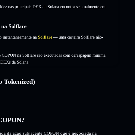
uidez nas principais DEX da Solana encontra-se atualmente em
na Solflare
o instantaneamente na
Solflare
— uma carteira Solflare não-
 de COPON na Solflare são executadas com derrapagem mínima
s DEXs da Solana.
o Tokenized)
) COPON?
ada da ação subjacente COPON que é negociada na