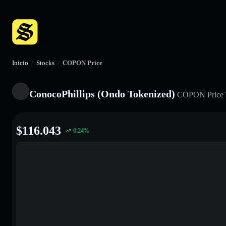
Início
/
Stocks
/
COPON Price
ConocoPhillips (Ondo Tokenized)
COPON
Price
$
116.043
0.24
%