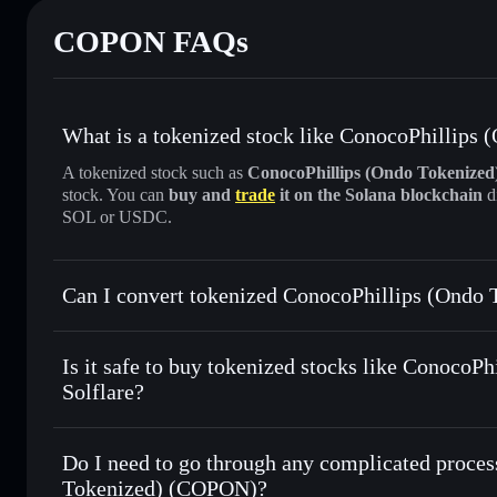
COPON FAQs
What is a tokenized stock like ConocoPhillip
A tokenized stock such as
ConocoPhillips (Ondo Tokenize
stock. You can
buy and
trade
it on the Solana blockchain
d
SOL or USDC.
Can I convert tokenized ConocoPhillips (Ondo
ConocoPhillips (Ondo Tokenized
Is it safe to buy tokenized stocks like Conoco
Solflare?
1:1 backed, o
Do I need to go through any complicated proces
Tokenized) (COPON)?