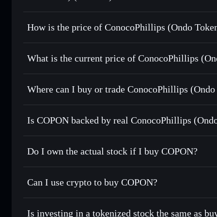
How is the price of ConocoPhillips (Ondo Tok
ConocoPhillips (Ondo Tokenized)
What is the current price of ConocoPhillips (O
ConocoPhillips (Ondo Tokenized)
$1
0.24%
Where can I buy or trade ConocoPhillips (Ondo
Is COPON backed by real ConocoPhillips (Ondo
Do I own the actual stock if I buy COPON?
Can I use crypto to buy COPON?
Is investing in a tokenized stock the same as b