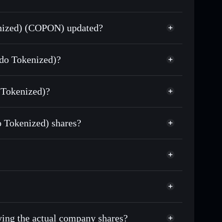
enized) (COPON) updated?
match the real-world stock price
ndo Tokenized)?
16.043
 Tokenized)?
Solflare Wallet
 Tokenized) shares?
uying the actual company shares?