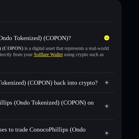
s (Ondo Tokenized) (COPON)?
d) (COPON)
is a digital asset that represents a real-world
irectly from your
Solflare Wallet
using crypto such as
 Tokenized) (COPON) back into crypto?
)
swapped for USDC or SOL anytime
Phillips (Ondo Tokenized) (COPON) on
n-chain, and transparently verified
ses to trade ConocoPhillips (Ondo