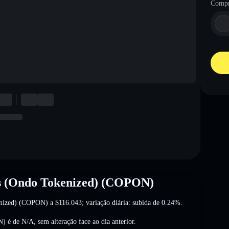
Compr
ps (Ondo Tokenized) (COPON)
kenized) (COPON) a
$116.043
; variação diária: subida de 0.24%
.
N) é de
N/A
,
sem alteração
face ao dia anterior.