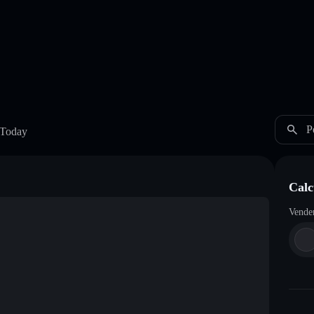
P
 Today
Calc
Vende