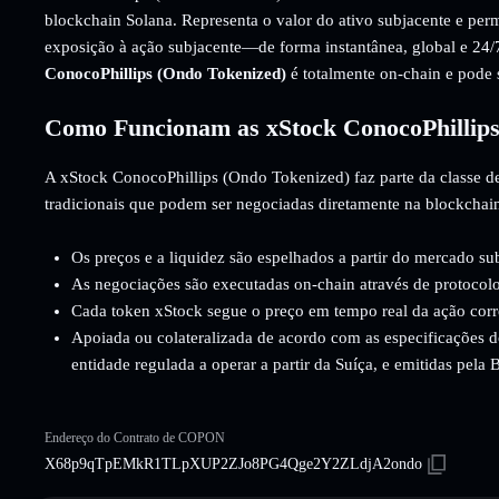
blockchain Solana. Representa o valor do ativo subjacente e per
exposição à ação subjacente—de forma instantânea, global e 24/7
ConocoPhillips (Ondo Tokenized)
é totalmente on-chain e pod
Como Funcionam as xStock ConocoPhillips
A xStock ConocoPhillips (Ondo Tokenized) faz parte da classe de
tradicionais que podem ser negociadas diretamente na blockchai
Os preços e a liquidez são espelhados a partir do mercado su
As negociações são executadas on-chain através de protocolo
Cada token xStock segue o preço em tempo real da ação cor
Apoiada ou colateralizada de acordo com as especificações d
entidade regulada a operar a partir da Suíça, e emitidas pela
Endereço do Contrato de COPON
X68p9qTpEMkR1TLpXUP2ZJo8PG4Qge2Y2ZLdjA2ondo