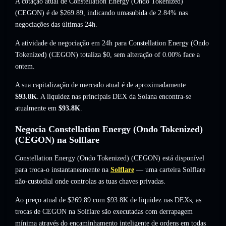
A cotação atual de Constellation Energy (Ondo Tokenized)
(CEGON) é de
$269.89
, indicando umasubida de 2.84%
nas
negociações das últimas 24h.
A atividade de negociação em 24h para Constellation Energy (Ondo
Tokenized) (CEGON) totaliza
$0
,
sem alteração of 0.00%
face a
ontem.
A sua capitalização de mercado atual é de aproximadamente
$93.8K
. A liquidez nas principais DEX da Solana encontra-se
atualmente em
$93.8K
.
Negocia Constellation Energy (Ondo Tokenized)
(CEGON) na Solflare
Constellation Energy (Ondo Tokenized) (CEGON) está disponível
para troca-o instantaneamente na
Solflare
— uma carteira Solflare
não-custodial onde controlas as tuas chaves privadas.
Ao preço atual de $269.89 com $93.8K de liquidez nas DEXs, as
trocas de CEGON na Solflare são executadas com derrapagem
mínima através do encaminhamento inteligente de ordens em todas