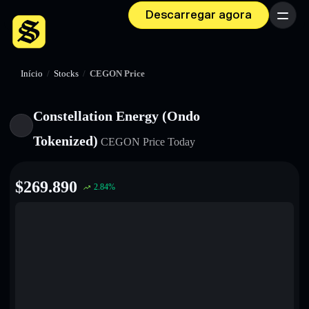
Descarregar agora
Menu
Início
/
Stocks
/
CEGON Price
Constellation Energy (Ondo
Tokenized)
CEGON
Price Today
$
269.890
2.84
%