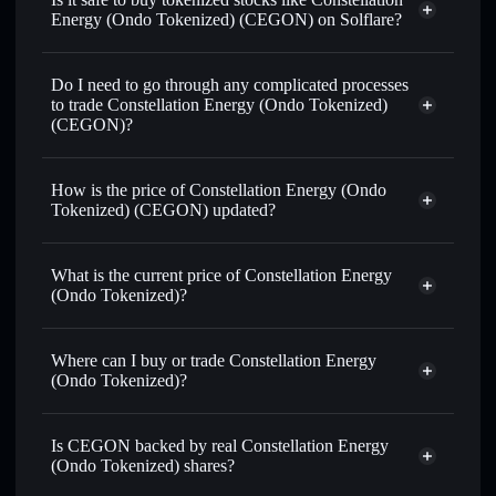
Energy (Ondo Tokenized) (CEGON) on Solflare?
1:1 backed,
on-chain, and transparently verified
Do I need to go through any complicated processes
to trade Constellation Energy (Ondo Tokenized)
(CEGON)?
How is the price of Constellation Energy (Ondo
Tokenized) (CEGON) updated?
Constellation Energy (Ondo Tokenized)
match the real-world stock price
What is the current price of Constellation Energy
(Ondo Tokenized)?
Constellation Energy (Ondo
Tokenized)
$269.890
Where can I buy or trade Constellation Energy
2.84%
(Ondo Tokenized)?
Solflare Wallet
Is CEGON backed by real Constellation Energy
(Ondo Tokenized) shares?