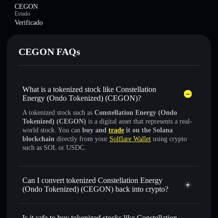
CEGON
Estado
Verificado
CEGON FAQs
What is a tokenized stock like Constellation
Energy (Ondo Tokenized) (CEGON)?
A tokenized stock such as
Constellation Energy (Ondo
Tokenized) (CEGON)
is a digital asset that represents a real-
world stock. You can
buy and
trade
it on the Solana
blockchain
directly from your
Solflare Wallet
using crypto
such as SOL or USDC.
Can I convert tokenized Constellation Energy
(Ondo Tokenized) (CEGON) back into crypto?
Constellation Energy (Ondo
Tokenized)
swapped for USDC or SOL anytime
Is it safe to buy tokenized stocks like Constellation