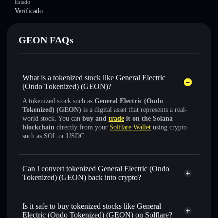
Estado
Verificado
GEON FAQs
What is a tokenized stock like General Electric
(Ondo Tokenized) (GEON)?
A tokenized stock such as
General Electric (Ondo
Tokenized) (GEON)
is a digital asset that represents a real-
world stock. You can
buy and
trade
it on the Solana
blockchain
directly from your
Solflare Wallet
using crypto
such as SOL or USDC.
Can I convert tokenized General Electric (Ondo
Tokenized) (GEON) back into crypto?
General Electric (Ondo
Tokenized)
swapped for USDC or SOL anytime
Is it safe to buy tokenized stocks like General
Electric (Ondo Tokenized) (GEON) on Solflare?