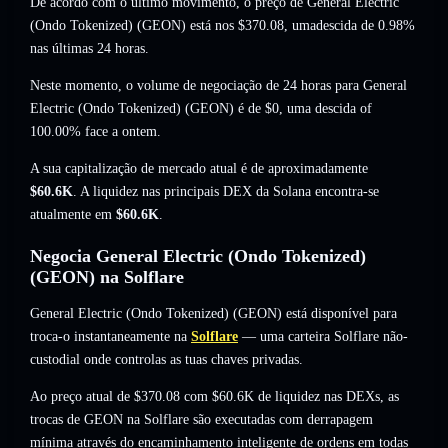
De acordo com o último movimento, o preço de General Electric
(Ondo Tokenized) (GEON) está nos
$370.08
, umadescida de 0.98%
nas últimas 24 horas.
Neste momento, o volume de negociação de 24 horas para General
Electric (Ondo Tokenized) (GEON) é de
$0
,
uma descida of
100.00%
face a ontem.
A sua capitalização de mercado atual é de aproximadamente
$60.6K
. A liquidez nas principais DEX da Solana encontra-se
atualmente em
$60.6K
.
Negocia General Electric (Ondo Tokenized)
(GEON) na Solflare
General Electric (Ondo Tokenized) (GEON) está disponível para
troca-o instantaneamente na
Solflare
— uma carteira Solflare não-
custodial onde controlas as tuas chaves privadas.
Ao preço atual de $370.08 com $60.6K de liquidez nas DEXs, as
trocas de GEON na Solflare são executadas com derrapagem
mínima através do encaminhamento inteligente de ordens em todas