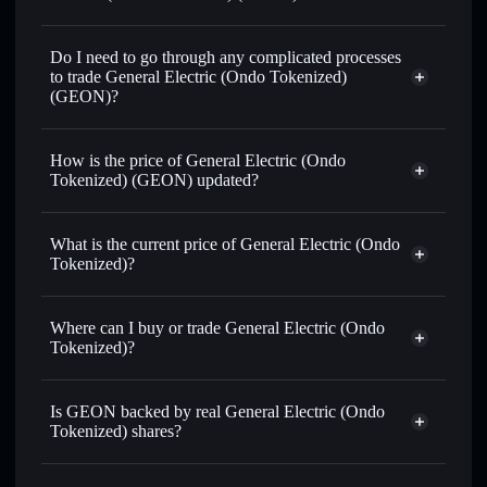
1:1 backed,
on-chain, and transparently verified
Do I need to go through any complicated processes
to trade General Electric (Ondo Tokenized)
(GEON)?
How is the price of General Electric (Ondo
Tokenized) (GEON) updated?
General Electric (Ondo Tokenized)
match the real-world stock price
What is the current price of General Electric (Ondo
Tokenized)?
General Electric (Ondo Tokenized)
$370.080
Where can I buy or trade General Electric (Ondo
0.98%
Tokenized)?
Solflare Wallet
Is GEON backed by real General Electric (Ondo
Tokenized) shares?