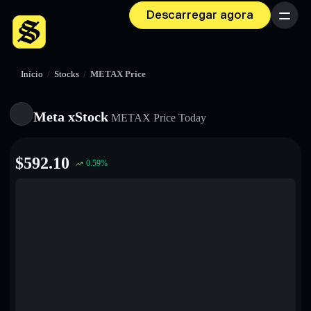
Descarregar agora
Menu
Início
/
Stocks
/
METAX Price
Meta xStock
METAX
Price Today
$
592.10
0.59
%