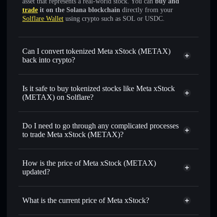
asset that represents a real-world stock. You can
buy and
trade
it on the Solana blockchain
directly from your
Solflare Wallet
using crypto such as SOL or USDC.
Can I convert tokenized Meta xStock (METAX)
back into crypto?
Meta xStock
swapped for
USDC or SOL anytime
Is it safe to buy tokenized stocks like Meta xStock
(METAX) on Solflare?
1:1 backed,
on-chain, and transparently verified
Do I need to go through any complicated processes
to trade Meta xStock (METAX)?
How is the price of Meta xStock (METAX)
updated?
Meta xStock
match the real-world stock price
What is the current price of Meta xStock?
Meta xStock
$592.10