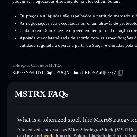
podem ser negociadas diretamente na blockchain Solana.
Os preços e a liquidez são espelhados a partir do mercado su
As negociações são executadas on-chain através de protocolo
Cada token xStock segue o preço em tempo real da ação cor
Apoiada ou colateralizada de acordo com as especificações d
entidade regulada a operar a partir da Suíça, e emitidas pela
Endereço do Contrato de MSTRX
XsP7xzNPvEHS1m6qfanPUGjNmdnmsLKEoNAnHjdxxyZ
MSTRX FAQs
What is a tokenized stock like MicroStrategy
A tokenized stock such as
MicroStrategy xStock (MSTRX)
can
buy and
trade
it on the Solana blockchain
directly fro