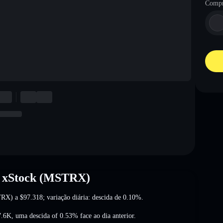
Compr
y xStock (MSTRX)
STRX) a
$97.318
; variação diária: descida de 0.10%
.
7.6K
,
uma descida of 0.53%
face ao dia anterior.