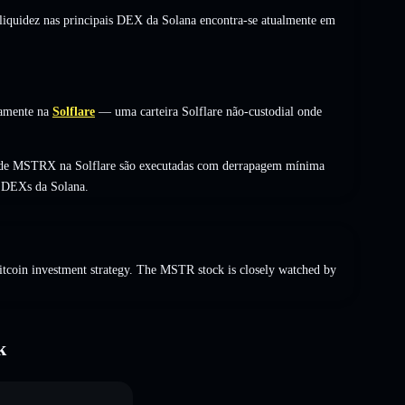
 liquidez nas principais DEX da Solana encontra-se atualmente em
amente na
Solflare
— uma carteira Solflare não-custodial onde
s de MSTRX na Solflare são executadas com derrapagem mínima
s DEXs da Solana.
Bitcoin investment strategy. The MSTR stock is closely watched by
k