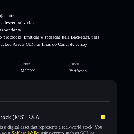
bjacente
s descentralizados
respondente
o protocolo. Emitidas e apoiadas pela Backed.fi, uma
 Backed Assets (JE) nas Ilhas do Canal de Jersey
Ticker
Estado
MSTRX
Verificado
 xStock (MSTRX)?
is a digital asset that represents a real-world stock. You
m your
Solflare Wallet
using crypto such as SOL or