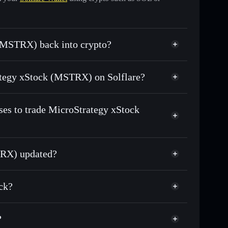
 (MSTRX) back into crypto?
pped for USDC or SOL anytime
trategy xStock (MSTRX) on Solflare?
n-chain, and transparently verified
ses to trade MicroStrategy xStock
TRX) updated?
match the real-world stock price
ck?
?