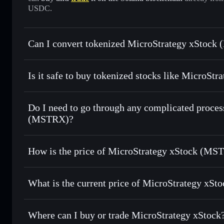
USDC.
Can I convert tokenized MicroStrategy xStock
MicroStrategy xStock
swa
Is it safe to buy tokenized stocks like MicroS
1:1 backed, o
Do I need to go through any complicated proces
(MSTRX)?
How is the price of MicroStrategy xStock (MS
MicroStrategy xStock
What is the current price of MicroStrategy xSto
MicroStrategy xStock
$97.318
Where can I buy or trade MicroStrategy xStock