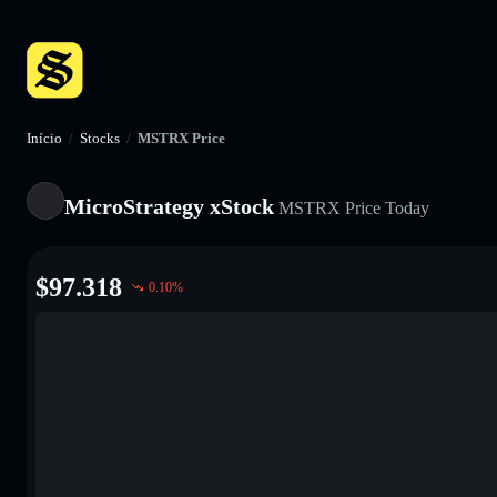
Início
/
Stocks
/
MSTRX Price
MicroStrategy xStock
MSTRX
Price Today
$
97.318
0.10
%