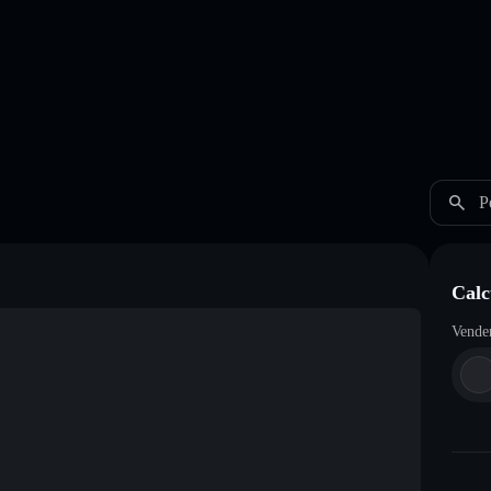
P
Calc
Vende