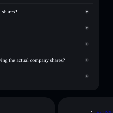
Solflare Wallet
 shares?
uying the actual company shares?
POLÍTICA