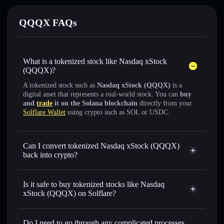
QQQX FAQs
What is a tokenized stock like Nasdaq xStock
(QQQX)?
A tokenized stock such as
Nasdaq xStock (QQQX)
is a
digital asset that represents a real-world stock. You can
buy
and
trade
it on the Solana blockchain
directly from your
Solflare Wallet
using crypto such as SOL or USDC.
Can I convert tokenized Nasdaq xStock (QQQX)
back into crypto?
Nasdaq xStock
swapped
for USDC or SOL anytime
Is it safe to buy tokenized stocks like Nasdaq
xStock (QQQX) on Solflare?
1:1 backed,
on-chain, and transparently verified
Do I need to go through any complicated processes