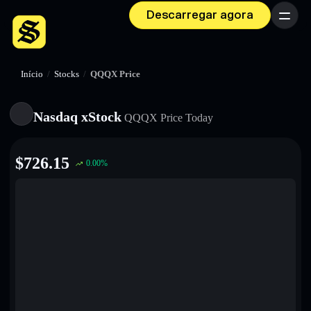
Descarregar agora
Menu
Início
/
Stocks
/
QQQX Price
Nasdaq xStock
QQQX
Price Today
$
726.15
0.00
%