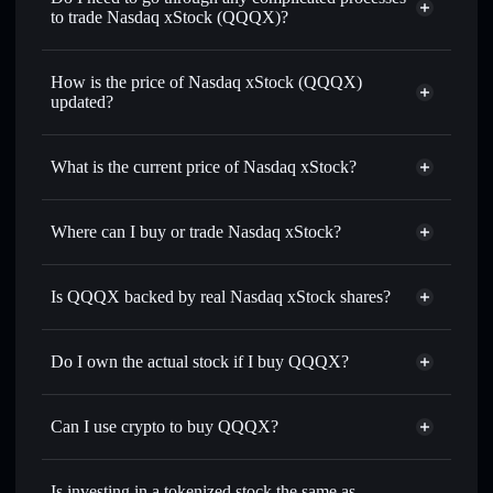
to trade Nasdaq xStock (QQQX)?
How is the price of Nasdaq xStock (QQQX)
updated?
Nasdaq xStock
match the real-world stock price
What is the current price of Nasdaq xStock?
Nasdaq xStock
$726.15
Where can I buy or trade Nasdaq xStock?
Solflare Wallet
Is QQQX backed by real Nasdaq xStock shares?
Do I own the actual stock if I buy QQQX?
Can I use crypto to buy QQQX?
Is investing in a tokenized stock the same as