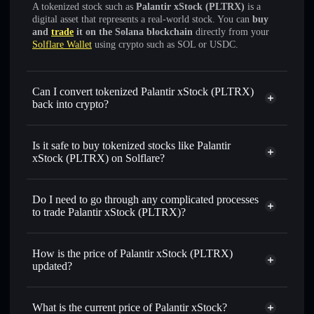
A tokenized stock such as
Palantir xStock (PLTRX)
is a
digital asset that represents a real-world stock. You can
buy
and
trade
it on the Solana blockchain
directly from your
Solflare Wallet
using crypto such as SOL or USDC.
Can I convert tokenized Palantir xStock (PLTRX)
back into crypto?
Palantir xStock
swapped
for USDC or SOL anytime
Is it safe to buy tokenized stocks like Palantir
xStock (PLTRX) on Solflare?
1:1 backed,
on-chain, and transparently verified
Do I need to go through any complicated processes
to trade Palantir xStock (PLTRX)?
How is the price of Palantir xStock (PLTRX)
updated?
Palantir xStock
match the real-world stock price
What is the current price of Palantir xStock?