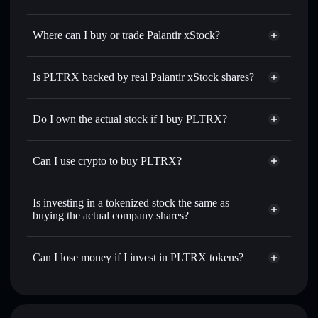
Palantir xStock
$172.010
9.63%
Where can I buy or trade Palantir xStock?
Solflare Wallet
Is PLTRX backed by real Palantir xStock shares?
Do I own the actual stock if I buy PLTRX?
Can I use crypto to buy PLTRX?
Is investing in a tokenized stock the same as
buying the actual company shares?
Can I lose money if I invest in PLTRX tokens?