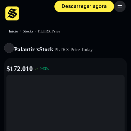
Descarregar agora
Menu
Início
/
Stocks
/
PLTRX Price
Palantir xStock
PLTRX
Price Today
$
172.010
9.63
%