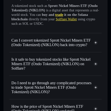
A tokenized stock such as
Sprott Nickel Miners ETF (Ondo
Tokenized) (NIKLON)
is a digital asset that represents a real-
world stock. You can
buy and
trade
it on the Solana
blockchain
directly from your
Solflare Wallet
using crypto
such as SOL or USDC.
Can I convert tokenized Sprott Nickel Miners ETF
(Ondo Tokenized) (NIKLON) back into crypto?
Sprott Nickel Miners ETF (Ondo
Tokenized)
swapped for USDC or SOL anytime
Is it safe to buy tokenized stocks like Sprott Nickel
Miners ETF (Ondo Tokenized) (NIKLON) on
Solflare?
1:1 backed,
on-chain, and transparently verified
Do I need to go through any complicated processes
to trade Sprott Nickel Miners ETF (Ondo
Tokenized) (NIKLON)?
How is the price of Sprott Nickel Miners ETF
(Ondo Tokenized) (NIKLON) updated?