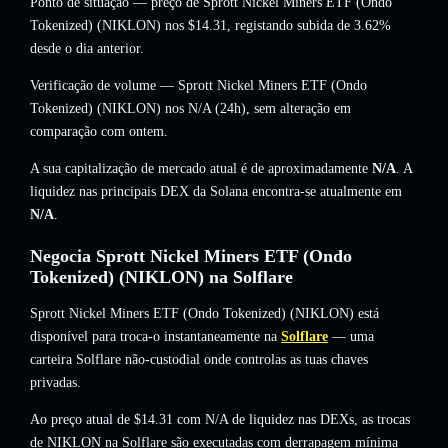
Ponto de situação — preço de Sprott Nickel Miners ETF (Ondo
Tokenized) (NIKLON) nos
$14.31
, registando subida de 3.62%
desde o dia anterior.
Verificação de volume — Sprott Nickel Miners ETF (Ondo
Tokenized) (NIKLON) nos
N/A
(24h),
sem alteração
em
comparação com ontem.
A sua capitalização de mercado atual é de aproximadamente
N/A
. A
liquidez nas principais DEX da Solana encontra-se atualmente em
N/A
.
Negocia Sprott Nickel Miners ETF (Ondo
Tokenized) (NIKLON) na Solflare
Sprott Nickel Miners ETF (Ondo Tokenized) (NIKLON) está
disponível para troca-o instantaneamente na
Solflare
— uma
carteira Solflare não-custodial onde controlas as tuas chaves
privadas.
Ao preço atual de $14.31 com N/A de liquidez nas DEXs, as trocas
de NIKLON na Solflare são executadas com derrapagem mínima