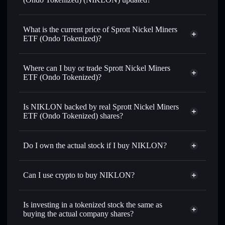
Sprott Nickel Miners ETF (Ondo
Tokenized)
match the real-world
What is the current price of Sprott Nickel Miners
stock price
ETF (Ondo Tokenized)?
Sprott Nickel Miners ETF (Ondo
Tokenized)
$14.31
Where can I buy or trade Sprott Nickel Miners
3.62%
ETF (Ondo Tokenized)?
Solflare Wallet
Is NIKLON backed by real Sprott Nickel Miners
ETF (Ondo Tokenized) shares?
Do I own the actual stock if I buy NIKLON?
Can I use crypto to buy NIKLON?
Is investing in a tokenized stock the same as
buying the actual company shares?