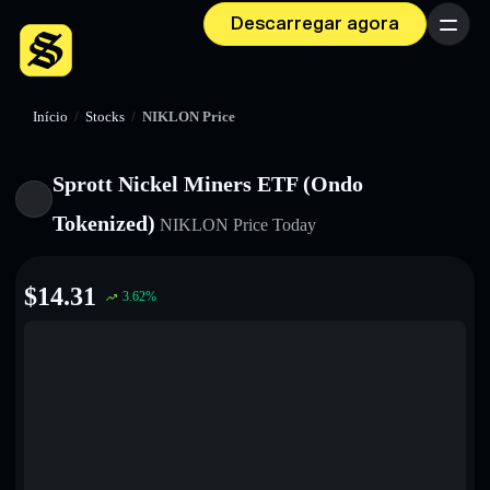
Descarregar agora
Menu
Início
/
Stocks
/
NIKLON Price
Sprott Nickel Miners ETF (Ondo
Tokenized)
NIKLON
Price Today
$
14.31
3.62
%