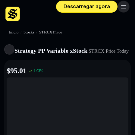
Descarregar agora
Menu
Início
/
Stocks
/
STRCX Price
Strategy PP Variable xStock
STRCX
Price Today
$
95.01
1.03
%