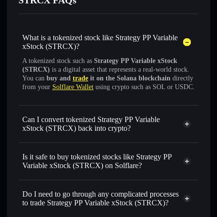
STRCX FAQs
What is a tokenized stock like Strategy PP Variable
xStock (STRCX)?
A tokenized stock such as
Strategy PP Variable xStock
(STRCX)
is a digital asset that represents a real-world stock.
You can
buy and
trade
it on the Solana blockchain
directly
from your
Solflare Wallet
using crypto such as SOL or USDC.
Can I convert tokenized Strategy PP Variable
xStock (STRCX) back into crypto?
Strategy PP Variable xStock
swapped for USDC or SOL anytime
Is it safe to buy tokenized stocks like Strategy PP
Variable xStock (STRCX) on Solflare?
1:1 backed,
on-chain, and transparently verified
Do I need to go through any complicated processes
to trade Strategy PP Variable xStock (STRCX)?