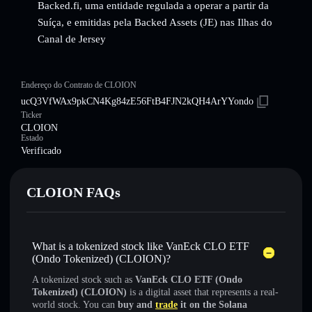
Backed.fi, uma entidade regulada a operar a partir da
Suíça, e emitidas pela Backed Assets (JE) nas Ilhas do
Canal de Jersey
Endereço do Contrato de CLOION
ucQ3VfWAx9pkCN4Kg84zE56FtB4FJN2kQH4ArYYondo
Ticker
CLOION
Estado
Verificado
CLOION FAQs
What is a tokenized stock like VanEck CLO ETF
(Ondo Tokenized) (CLOION)?
A tokenized stock such as
VanEck CLO ETF (Ondo
Tokenized) (CLOION)
is a digital asset that represents a real-
world stock. You can
buy and
trade
it on the Solana