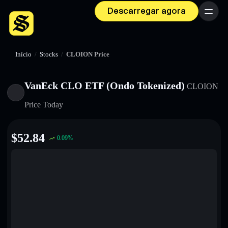
Descarregar agora
Menu
Início
/
Stocks
/
CLOION Price
VanEck CLO ETF (Ondo Tokenized)
CLOION
Price Today
$
52.84
0.09
%