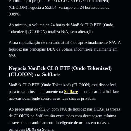
Ao minuto, o preço de VanEck CLO ETF (Ondo Tokenized)
(CLOION) negocia a
$52.84
; variação em 24 horassubida de
0.09%
.
Ao minuto, o volume de 24 horas de VanEck CLO ETF (Ondo
Tokenized) (CLOION) totaliza
N/A
,
sem alteração
.
A sua capitalização de mercado atual é de aproximadamente
N/A
. A
liquidez nas principais DEX da Solana encontra-se atualmente em
N/A
.
Negocia VanEck CLO ETF (Ondo Tokenized)
(CLOION) na Solflare
VanEck CLO ETF (Ondo Tokenized) (CLOION) está disponível
para troca-o instantaneamente na
Solflare
— uma carteira Solflare
não-custodial onde controlas as tuas chaves privadas.
Ao preço atual de $52.84 com N/A de liquidez nas DEXs, as trocas
de CLOION na Solflare são executadas com derrapagem mínima
através do encaminhamento inteligente de ordens em todas as
principais DEXs da Solana.