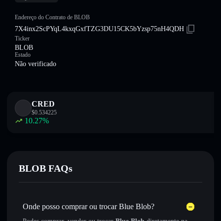
Endereço do Contrato de BLOB
7X4inx2ScPYqL4kxqGxfTZG3DU15CK5bYzsp75nH4QDH
Ticker
BLOB
Estado
Não verificado
CRED
$
0.534225
10.27
%
BLOB FAQs
Onde posso comprar ou trocar Blue Blob?