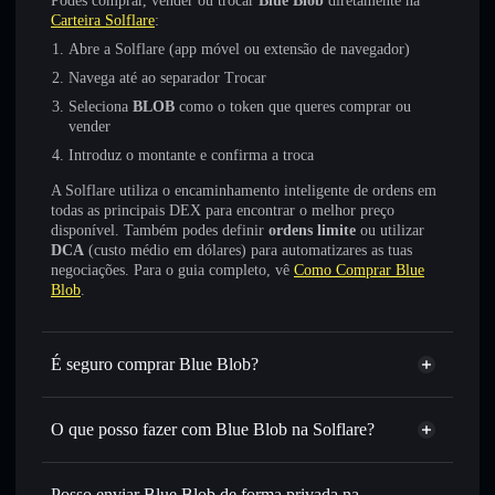
Podes comprar, vender ou trocar
Blue Blob
diretamente na
Carteira Solflare
:
Abre a Solflare (app móvel ou extensão de navegador)
Navega até ao separador Trocar
Seleciona
BLOB
como o token que queres comprar ou
vender
Introduz o montante e confirma a troca
A Solflare utiliza o encaminhamento inteligente de ordens em
todas as principais DEX para encontrar o melhor preço
disponível. Também podes definir
ordens limite
ou utilizar
DCA
(custo médio em dólares) para automatizares as tuas
negociações. Para o guia completo, vê
Como Comprar Blue
Blob
.
É seguro comprar Blue Blob?
Blue Blob
não está verificado
O que posso fazer com Blue Blob na Solflare?
Blue Blob
Carteira Solflare
Trocar instantaneamente
— trocar BLOB por SOL,
Posso enviar Blue Blob de forma privada na