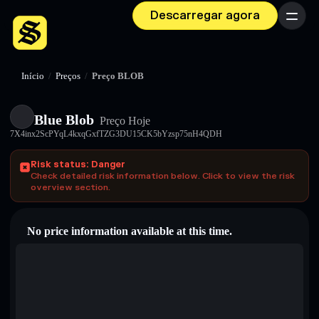
Descarregar agora
Menu
Início
/
Preços
/
Preço BLOB
Blue Blob
Preço Hoje
7X4inx2ScPYqL4kxqGxfTZG3DU15CK5bYzsp75nH4QDH
Risk status: Danger
Check detailed risk information below. Click to view the risk
overview section.
No price information available at this time.