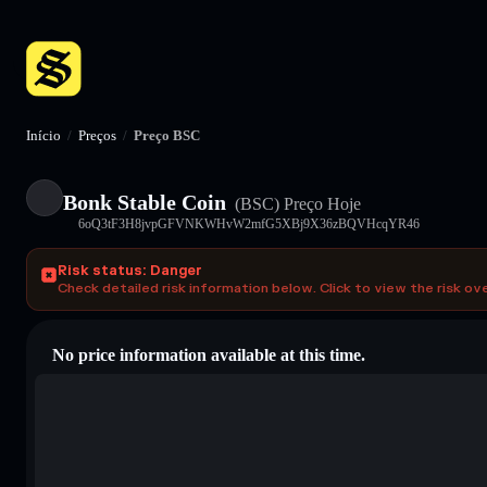
Início
/
Preços
/
Preço BSC
Bonk Stable Coin
(BSC)
Preço Hoje
6oQ3tF3H8jvpGFVNKWHvW2mfG5XBj9X36zBQVHcqYR46
Risk status: Danger
Check detailed risk information below. Click to view the risk ov
No price information available at this time.