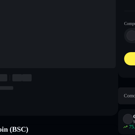
Compr
Como 
$
75
oin (BSC)