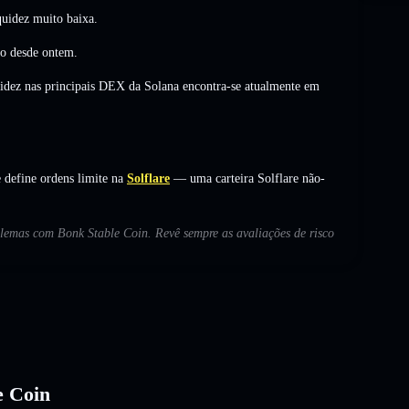
uidez muito baixa.
ão
desde ontem.
uidez nas principais DEX da Solana encontra-se atualmente em
 define ordens limite na
Solflare
— uma carteira Solflare não-
oblemas com Bonk Stable Coin. Revê sempre as avaliações de risco
e Coin