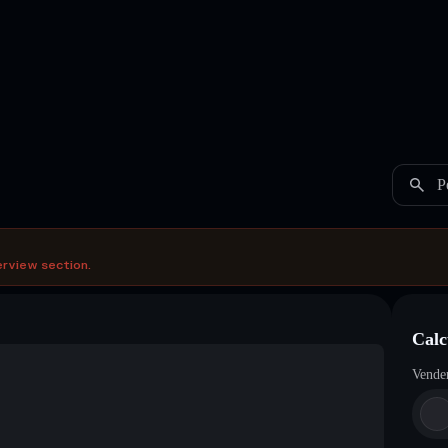
P
erview section.
Calc
Vende