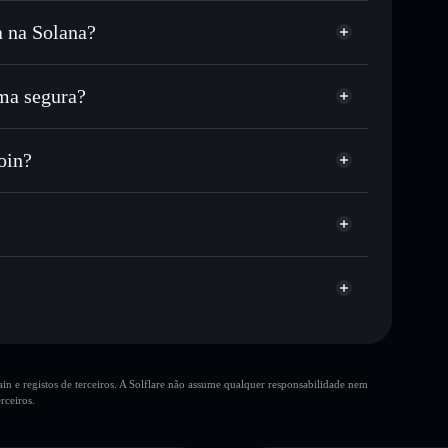
a na Solana?
u milhares de outros tokens Solana com
r preço disponível
ço-alvo para BSC
ma segura?
empo em BSC
carteira não-custodial
Solflare
ublicamente as carteiras usando o Agregador de
oin?
Agregador de Privacidade
me, capitalização de mercado e liquidez de BSC
oin
stodial onde controlas as tuas chaves privadas
YR46
BSC
10 principais
n e registos de terceiros. A Solflare não assume qualquer responsabilidade nem
única carteira
rceiros.
Bonk Stable Coin
liquidez
80% de concentração
Bonk