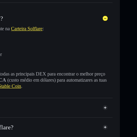
n?
nte na
Carteira Solflare
:
r
 todas as principais DEX para encontrar o melhor preço
CA
(custo médio em dólares) para automatizares as tuas
table Coin
.
flare?