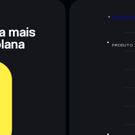
Bonk Stable Coin
mutáveis
POLÍTICA
 não constitui aconselhamento financeiro. Faz sempre a
ra mais
lana
PRODUTO