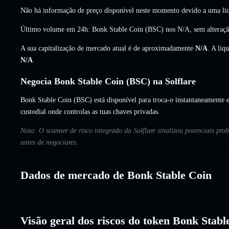
Não há informação de preço disponível neste momento devido a uma liq
Último volume em 24h: Bonk Stable Coin (BSC) nos
N/A
,
sem alteraç
A sua capitalização de mercado atual é de aproximadamente
N/A
. A liq
N/A
.
Negocia Bonk Stable Coin (BSC) na Solflare
Bonk Stable Coin (BSC) está disponível para troca-o instantaneamente e
custodial onde controlas as tuas chaves privadas.
Nota: O scanner de risco integrado da Solflare sinalizou potenciais pr
antes de negociares.
Dados de mercado de Bonk Stable Coin
Visão geral dos riscos do token Bonk Stabl