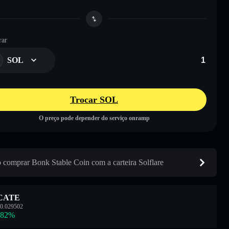
ar
SOL
Trocar SOL
O preço pode depender do serviço onramp
comprar Bonk Stable Coin com a carteira Solflare
CATE
0.029502
.82
%