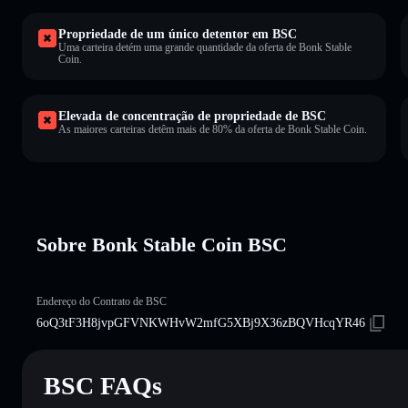
Propriedade de um único detentor em BSC
Uma carteira detém uma grande quantidade da oferta de Bonk Stable
Coin.
Elevada de concentração de propriedade de BSC
As maiores carteiras detêm mais de 80% da oferta de Bonk Stable Coin.
Sobre Bonk Stable Coin BSC
Endereço do Contrato de BSC
6oQ3tF3H8jvpGFVNKWHvW2mfG5XBj9X36zBQVHcqYR46
BSC FAQs