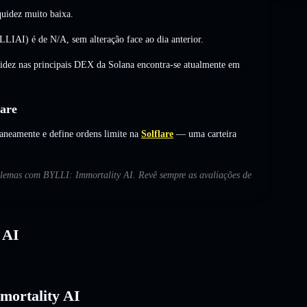
uidez muito baixa.
YLLIAI) é de
N/A
,
sem alteração
face ao dia anterior.
uidez nas principais DEX da Solana encontra-se atualmente em
are
aneamente e define ordens limite na
Solflare
— uma carteira
oblemas com BYLLI: Immortality AI. Revê sempre as avaliações de
 AI
mortality AI