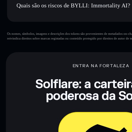
Quais são os riscos de BYLLI: Immortality AI?
Principais riscos para BYLLI: Immortality AI:
Os nomes, símbolos, imagens e descrições dos tokens são provenientes de metadados on-chai
BYLLI: Immortality AI
mutáveis
reivindica direitos sobre marcas registadas ou conteúdo protegido por direitos de autor de te
Aviso legal: Esta informação é apenas para fins educativos e
tua pesquisa. Dados fornecidos pelo rugcheck.xyz.
ENTRA NA FORTALEZA
Solflare: a cartei
poderosa da So