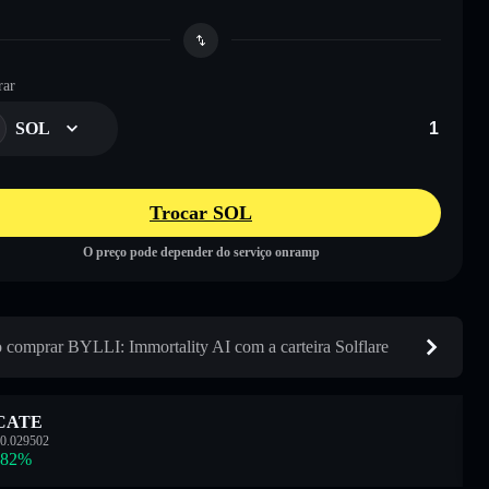
ar
SOL
Trocar SOL
O preço pode depender do serviço onramp
comprar BYLLI: Immortality AI com a carteira Solflare
CATE
0.029502
.82
%