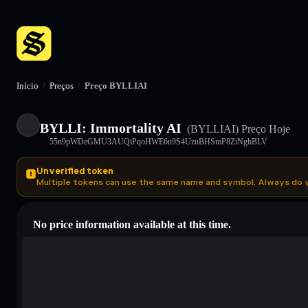
Início
/
Preços
/
Preço BYLLIAI
BYLLI: Immortality AI
(BYLLIAI)
Preço Hoje
55n9pWDeGMU3AUQiPqoHWE6n9S4UzuBHSmP8ZiNghBLV
Unverified token
Multiple tokens can use the same name and symbol. Always do 
No price information available at this time.