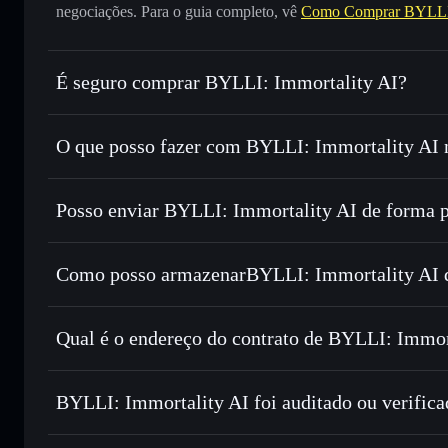
negociações. Para o guia completo, vê
Como Comprar BYLLI:
É seguro comprar BYLLI: Immortality AI?
BYLLI: Immortality AI
não está verificado
O que posso fazer com BYLLI: Immortality AI n
BYLLI: Immortality AI
Carteira Solflare
Posso enviar BYLLI: Immortality AI de forma p
Trocar instantaneamente
— trocar BYLLIAI por SOL, US
encaminhamento inteligente de ordens para obteres o melho
Agregador de Privacidade
Definir ordens limite
— automatizar transações ao teu pr
Como posso armazenarBYLLI: Immortality AI d
Utilizar DCA
— investir de forma faseada ao longo do 
BYLLI: Immortality AI
Enviar de forma privada
— transferir BYLLIAI sem assoc
Solflare
BYLLI: Immortal
Privacidade integrado da Solflare
Qual é o endereço do contrato de BYLLI: Immor
Acompanhar em tempo real
— monitorizar o preço, volu
Privacidade
BYLLI: Immor
Manter em segurança
— guardar BYLLIAI numa carteira n
55n9pWDeGMU3AUQiPqoHWE6n9S4UzuBHSmP8ZiN
BYLLI: Immortality AI foi auditado ou verific
Carteira Solflare
BYLLI: Immortality AI
não está verificado