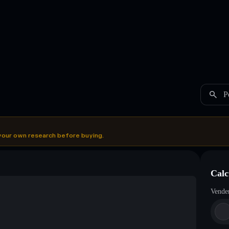
P
your own research before buying.
Calc
Vende