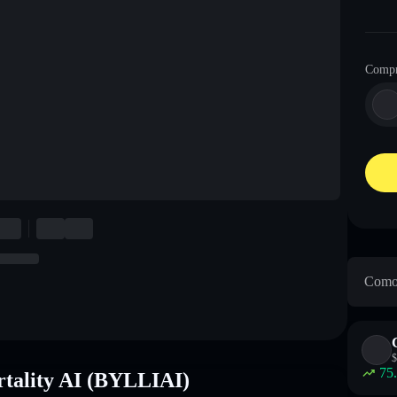
Compr
Como 
$
75
tality AI (BYLLIAI)