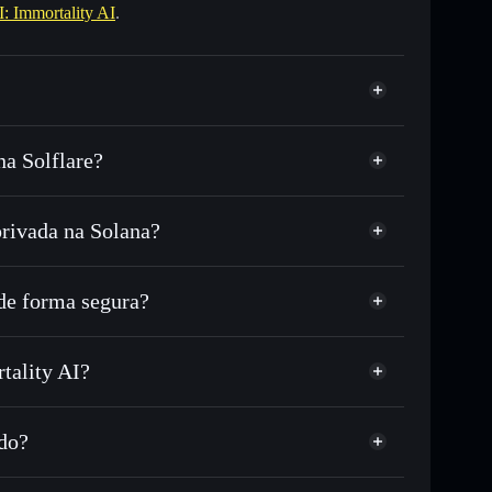
 Immortality AI
.
a Solflare?
rivada na Solana?
DC ou milhares de outros tokens Solana com
r preço disponível
eço-alvo para BYLLIAI
e forma segura?
tempo em BYLLIAI
carteira não-custodial
Solflare
iar publicamente as carteiras usando o Agregador de
ity AI
tality AI?
Agregador de
me, capitalização de mercado e liquidez de BYLLIAI
tality AI
ão-custodial onde controlas as tuas chaves privadas
ghBLV
ado?
BYLLIAI