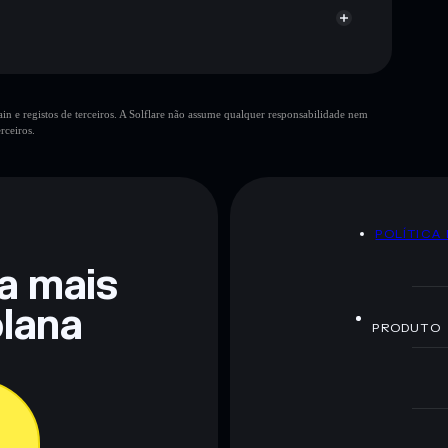
n e registos de terceiros. A Solflare não assume qualquer responsabilidade nem
rceiros.
 não constitui aconselhamento financeiro. Faz sempre a
POLÍTICA
ra mais
lana
PRODUTO