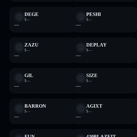
DEGE
PESHI
$—
$—
—
—
ZAZU
DEPLAY
$—
$—
—
—
GIL
SIZE
$—
$—
—
—
BARRON
AGIXT
$—
$—
—
—
FUN
420BLAZEIT