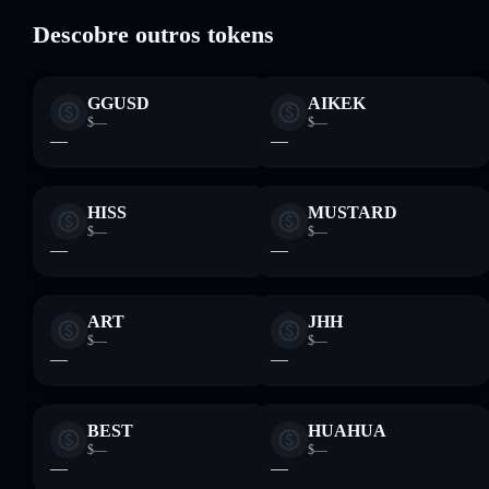
não-custodial onde controlas as tuas chaves privadas
Descobre outros tokens
GGUSD
AIKEK
$—
$—
—
—
HISS
MUSTARD
$—
$—
—
—
ART
JHH
$—
$—
—
—
BEST
HUAHUA
$—
$—
—
—