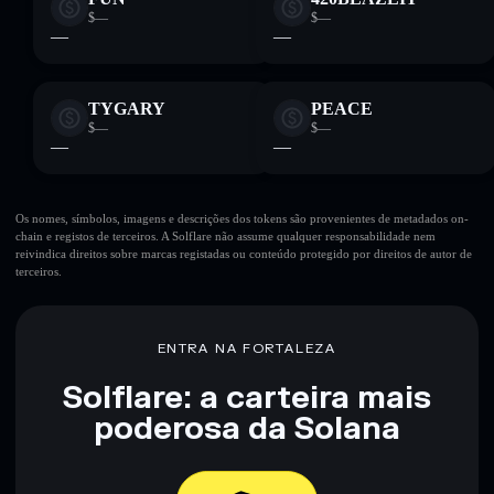
$—
$—
—
—
TYGARY
PEACE
$—
$—
—
—
Os nomes, símbolos, imagens e descrições dos tokens são provenientes de metadados on-
chain e registos de terceiros. A Solflare não assume qualquer responsabilidade nem
reivindica direitos sobre marcas registadas ou conteúdo protegido por direitos de autor de
terceiros.
ENTRA NA FORTALEZA
Solflare: a carteira mais
poderosa da Solana