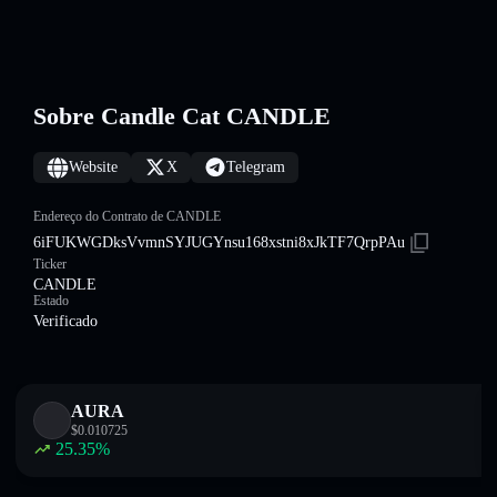
Sobre Candle Cat CANDLE
Website
X
Telegram
Endereço do Contrato de CANDLE
6iFUKWGDksVvmnSYJUGYnsu168xstni8xJkTF7QrpPAu
Ticker
CANDLE
Estado
Verificado
AURA
$
0.010725
25.35
%