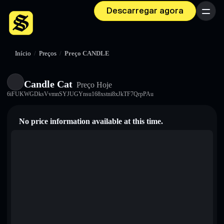
Descarregar agora
Menu
Início
/
Preços
/
Preço CANDLE
Candle Cat
Preço Hoje
6iFUKWGDksVvmnSYJUGYnsu168xstni8xJkTF7QrpPAu
No price information available at this time.