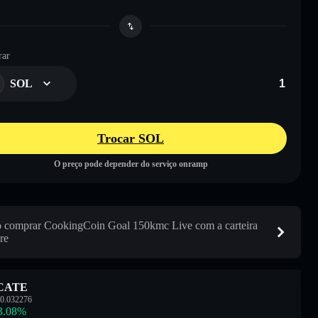
ar
SOL
Trocar SOL
O preço pode depender do serviço onramp
comprar CookingCoin Goal 150kmc Live com a carteira
re
CATE
0.032276
3.08
%