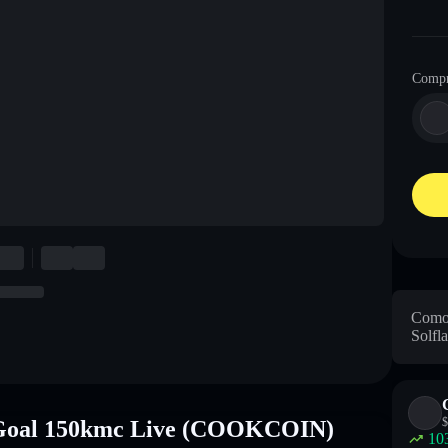
Compr
Como 
Solfla
$
n Goal 150kmc Live (COOKCOIN)
10