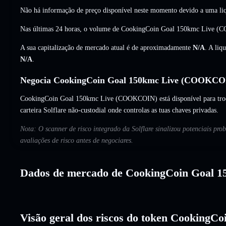
Não há informação de preço disponível neste momento devido a uma liq
Nas últimas 24 horas, o volume de CookingCoin Goal 150kmc Live 
A sua capitalização de mercado atual é de aproximadamente
N/A
. A liq
N/A
.
Negocia CookingCoin Goal 150kmc Live (COOKCOIN
CookingCoin Goal 150kmc Live (COOKCOIN) está disponível para troca-
carteira Solflare não-custodial onde controlas as tuas chaves privadas.
Nota: O scanner de risco integrado da Solflare sinalizou potenciais p
avaliações de risco antes de negociares.
Dados de mercado de CookingCoin Goal 1
Visão geral dos riscos do token CookingC