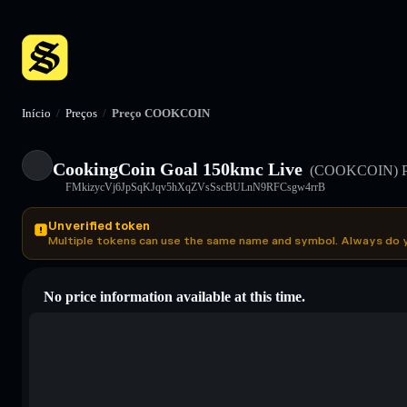
Início
/
Preços
/
Preço COOKCOIN
CookingCoin Goal 150kmc Live
(COOKCOIN)
P
FMkizycVj6JpSqKJqv5hXqZVsSscBULnN9RFCsgw4rrB
Unverified token
Multiple tokens can use the same name and symbol. Always do 
No price information available at this time.