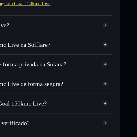
gCoin Goal 150kmc Live
.
ive?
c Live na Solflare?
 forma privada na Solana?
USDC ou milhares de outros tokens Solana com
r preço disponível
reço-alvo para COOKCOIN
c Live de forma segura?
o tempo em COOKCOIN
mc Live
carteira não-custodial
Solflare
ociar publicamente as carteiras usando o Agregador de
l 150kmc Live
 Goal 150kmc Live?
Agregador de
ume, capitalização de mercado e liquidez de COOKCOIN
Goal 150kmc Live
não-custodial onde controlas as tuas chaves privadas
rB
 verificado?
COOKCOIN
icado