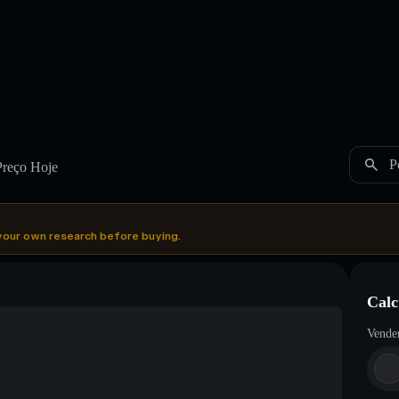
P
reço Hoje
your own research before buying.
Calc
Vende