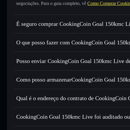
negociações. Para o guia completo, vê
Como Comprar Cookin
É seguro comprar CookingCoin Goal 150kmc L
CookingCoin Goal 150kmc Live
não está verificado
O que posso fazer com CookingCoin Goal 150km
CookingCoin Goal 150kmc Live
Carteira Solflare
Posso enviar CookingCoin Goal 150kmc Live de
Trocar instantaneamente
— trocar COOKCOIN por SOL, 
encaminhamento inteligente de ordens para obteres o melho
Agregador de Privacidade
Definir ordens limite
— automatizar transações ao teu p
Como posso armazenarCookingCoin Goal 150km
Utilizar DCA
— investir de forma faseada ao longo d
CookingCoin Goal 150k
Enviar de forma privada
— transferir COOKCOIN sem ass
Solflare
CookingCoin Goa
Privacidade integrado da Solflare
Qual é o endereço do contrato de CookingCoin
Acompanhar em tempo real
— monitorizar o preço, vol
Privacidade
CookingCoin 
Manter em segurança
— guardar COOKCOIN numa carteira 
FMkizycVj6JpSqKJqv5hXqZVsSscBULnN9RFCsgw4r
CookingCoin Goal 150kmc Live foi auditado ou
Carteira Solflare
CookingCoin Goal 150kmc Live
não está verif