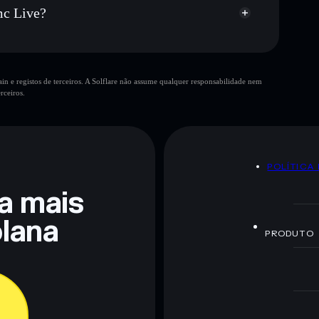
mc Live?
n e registos de terceiros. A Solflare não assume qualquer responsabilidade nem
rceiros.
 não constitui aconselhamento financeiro. Faz sempre a
POLÍTICA
ra mais
lana
PRODUTO