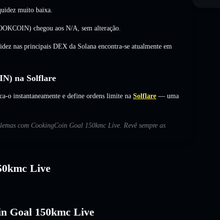
uidez muito baixa.
(COOKCOIN) chegou aos
N/A
,
sem alteração
.
uidez nas principais DEX da Solana encontra-se atualmente em
) na Solflare
o instantaneamente e define ordens limite na
Solflare
— uma
roblemas com CookingCoin Goal 150kmc Live. Revê sempre as
50kmc Live
oin Goal 150kmc Live