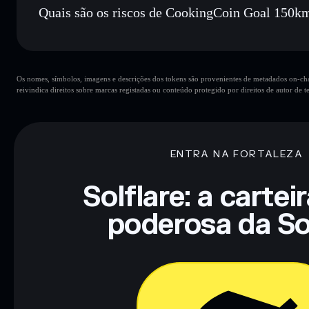
Quais são os riscos de CookingCoin Goal 150k
Principais riscos para CookingCoin Goal 150kmc Live:
Os nomes, símbolos, imagens e descrições dos tokens são provenientes de metadados on-chai
reivindica direitos sobre marcas registadas ou conteúdo protegido por direitos de autor de te
Aviso legal: Esta informação é apenas para fins educativos e
tua pesquisa. Dados fornecidos pelo rugcheck.xyz.
ENTRA NA FORTALEZA
Solflare: a cartei
poderosa da So