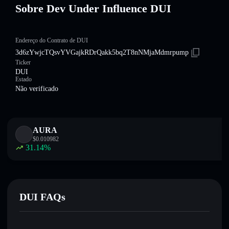
Sobre Dev Under Influence DUI
Endereço do Contrato de DUI
3d6zYwjcTQsvYVGajkRDrQakk5bq2T8nNMjaMdmrpump
Ticker
DUI
Estado
Não verificado
AURA
$
0.010982
31.14
%
DUI FAQs