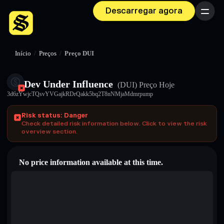
Descarregar agora
Menu
Início
/
Preços
/
Preço DUI
Dev Under Influence
(DUI)
Preço Hoje
3d6zYwjcTQsvYVGajkRDrQakk5bq2T8nNMjaMdmrpump
Risk status: Danger
Check detailed risk information below. Click to view the risk
overview section.
No price information available at this time.