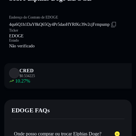
Endereço do Contrato de EDOGE
4qu6Q1h1DaY8kQ65Qy4Pr5daoHYRfKc39v2cjFrmpump
Ticker
EDOGE
Estado
Não verificado
CRED
$
0.534225
10.27
%
EDOGE FAQs
Onde posso comprar ou trocar Elphias Doge?