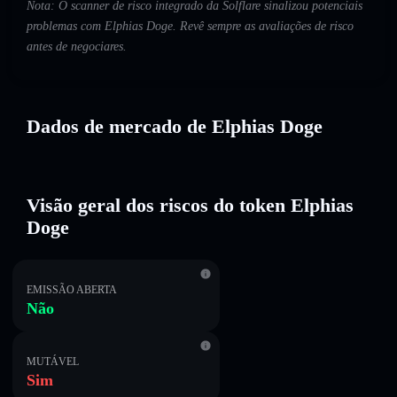
Nota: O scanner de risco integrado da Solflare sinalizou potenciais
problemas com Elphias Doge. Revê sempre as avaliações de risco
antes de negociares.
Dados de mercado de Elphias Doge
Visão geral dos riscos do token Elphias
Doge
EMISSÃO ABERTA
Não
MUTÁVEL
Sim