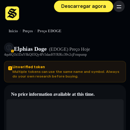
Descarregar agora
Menu
Início
/
Preços
/
Preço EDOGE
Elphias Doge
(EDOGE)
Preço Hoje
4qu6Q1h1DaY8kQ65Qy4Pr5daoHYRfKc39v2cjFrmpump
Unverified token
Multiple tokens can use the same name and symbol. Always
do your own research before buying.
No price information available at this time.