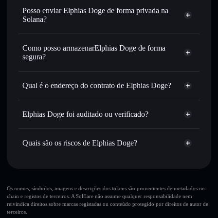
Trocar instantaneamente
— trocar EDOGE por SOL,
Posso enviar Elphias Doge de forma privada na
USDC ou milhares de outros tokens Solana com
Solana?
encaminhamento inteligente de ordens para obteres o
Agregador de Privacidade
melhor preço disponível
Como posso armazenarElphias Doge de forma
Definir ordens limite
— automatizar transações ao teu
segura?
preço-alvo para EDOGE
Utilizar DCA
— investir de forma faseada ao longo do
Elphias Doge
tempo em EDOGE
carteira não-custodial
Solflare
Qual é o endereço do contrato de Elphias Doge?
Enviar de forma privada
— transferir EDOGE sem
associar publicamente as carteiras usando o Agregador de
Elphias Doge
Solflare
Elphias Doge
Privacidade integrado da Solflare
4qu6Q1h1DaY8kQ65Qy4Pr5daoHYRfKc39v2cjFrmpump
Elphias Doge foi auditado ou verificado?
Agregador de Privacidade
Acompanhar em tempo real
— monitorizar o preço,
Elphias Doge
não está verificado
volume, capitalização de mercado e liquidez de EDOGE
EDOGE
Carteira
Quais são os riscos de Elphias Doge?
Manter em segurança
— guardar EDOGE numa carteira
Solflare
não-custodial onde controlas as tuas chaves privadas
Principais riscos para Elphias Doge:
Os nomes, símbolos, imagens e descrições dos tokens são provenientes de metadados on-
chain e registos de terceiros. A Solflare não assume qualquer responsabilidade nem
reivindica direitos sobre marcas registadas ou conteúdo protegido por direitos de autor de
terceiros.
Aviso legal: Esta informação é apenas para fins educativos e