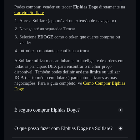
Podes comprar, vender ou trocar
Elphias Doge
diretamente na
Carteira Solflare
:
Abre a Solflare (app móvel ou extensão de navegador)
Navega até ao separador Trocar
Seleciona
EDOGE
como o token que queres comprar ou
vender
Introduz o montante e confirma a troca
A Solflare utiliza o encaminhamento inteligente de ordens em
todas as principais DEX para encontrar o melhor preço
disponível. Também podes definir
ordens limite
ou utilizar
DCA
(custo médio em dólares) para automatizares as tuas
negociações. Para o guia completo, vê
Como Comprar Elphias
Doge
.
É seguro comprar Elphias Doge?
Elphias Doge
não está verificado
O que posso fazer com Elphias Doge na Solflare?
Elphias Doge
Carteira Solflare